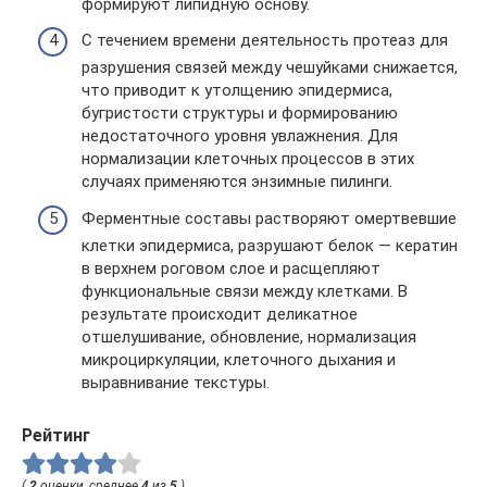
формируют липидную основу.
С течением времени деятельность протеаз для
разрушения связей между чешуйками снижается,
что приводит к утолщению эпидермиса,
бугристости структуры и формированию
недостаточного уровня увлажнения. Для
нормализации клеточных процессов в этих
случаях применяются энзимные пилинги.
Ферментные составы растворяют омертвевшие
клетки эпидермиса, разрушают белок — кератин
в верхнем роговом слое и расщепляют
функциональные связи между клетками. В
результате происходит деликатное
отшелушивание, обновление, нормализация
микроциркуляции, клеточного дыхания и
выравнивание текстуры.
Рейтинг
(
2
оценки, среднее
4
из
5
)