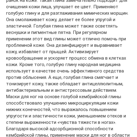
ранок на коже. Такая глина замечательно подходит для
очищения кожи лица, улучшает ее цвет. Применяют
голубую глину и для разглаживания мимических морщин.
Она омолаживает кожу, делает ее более упругой и
эластичной. Голубая глина может также осветлять
веснушки и пигментные пятна. При регулярном
применении этот вид глины может отлично помочь при
проблемной коже. Она дезинфицирует и выравнивает
кожу, избавляет от прыщей. Активизирует
кровообращение и ускоряет процесс обмена в клетках
кожи. Кроме того, голубую глину народная медицина
использует в качестве очень эффективного средства
против облысения. А еще, голубая глина смягчает и
тонизирует кожу, также обладает антицеллюлитным,
антибактериальным и антистрессовым действием.
Маски для ног на основе голубой кембрийской глины
способствовало улучшению микроциркуляции кожи
нижних конечностей, что выражалось повышением
упругости и эластичности кожи, уменьшением отеков и
степени выраженности «чувства тяжести в ногах».
Благодаря высокой адсорбционной способности
кембрийской глины, применение маски для ног в области