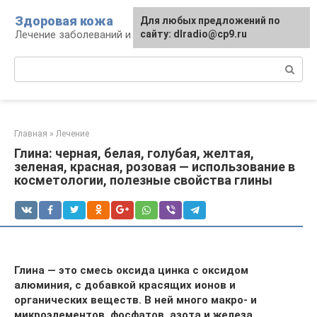
Перейти
Здоровая кожа
Для любых предложений по
к
Лечение заболеваний и уход за кожей
сайту: dlradio@cp9.ru
контенту
Поиск:
Главная
»
Лечение
Глина: черная, белая, голубая, желтая,
зеленая, красная, розовая — использование в
косметологии, полезные свойства глины
Глина — это смесь оксида цинка с оксидом
алюминия, с добавкой красящих ионов и
органических веществ. В ней много макро- и
микроэлементов, фосфатов, азота и железа
.