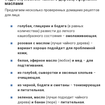
маслами
Предлагаем несколько проверенных домашних рецептов
для лица:
голубая, глицерин и бодяга
(в равных
количествах) развести до легкого
кашеобразного состояния –
омолаживающая
;
розовая с маслом
(лучше чайного дерева) –
вариант хорошо подойдет для проблемной
кожи;
белая, эфирное масло
(любое)
и мед
–
для
подтягивания
;
из голубой, сыворотки и овсяных хлопьев
–
очищающая
;
из черной, бодяги и сметаны
–
тонизирующая
и питательная
;
зеленая, масло
(лучше подходит чайного
дерева)
и банан
(пюре) –
питательная.