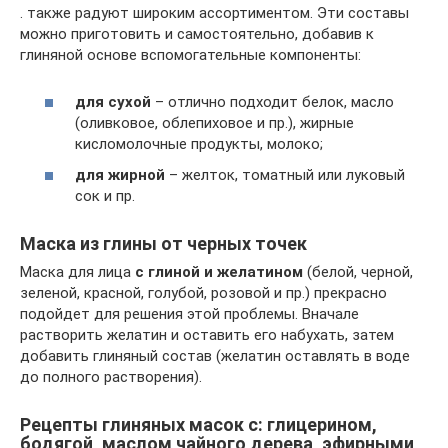
. также радуют широким ассортиментом. Эти составы
можно приготовить и самостоятельно, добавив к
глиняной основе вспомогательные компоненты:
для сухой
– отлично подходит белок, масло
(оливковое, облепиховое и пр.), жирные
кисломолочные продукты, молоко;
для жирной
– желток, томатный или луковый
сок и пр.
Маска из глины от черных точек
Маска для лица
с глиной и желатином
(белой, черной,
зеленой, красной, голубой, розовой и пр.) прекрасно
подойдет для решения этой проблемы. Вначале
растворить желатин и оставить его набухать, затем
добавить глиняный состав (желатин оставлять в воде
до полного растворения).
Рецепты глиняных масок с: глицерином,
бодягой, маслом чайного дерева, эфирными