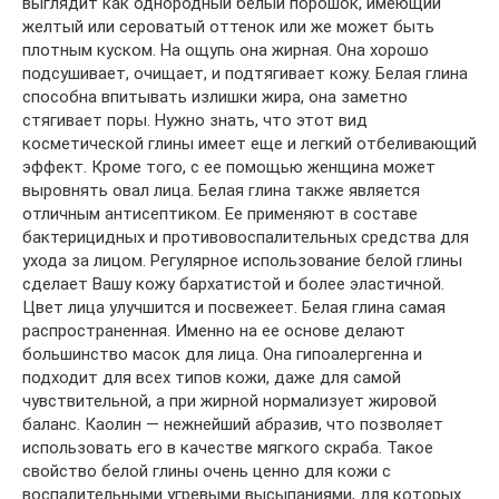
выглядит как однородный белый порошок, имеющий
желтый или сероватый оттенок или же может быть
плотным куском. На ощупь она жирная. Она хорошо
подсушивает, очищает, и подтягивает кожу. Белая глина
способна впитывать излишки жира, она заметно
стягивает поры. Нужно знать, что этот вид
косметической глины имеет еще и легкий отбеливающий
эффект. Кроме того, с ее помощью женщина может
выровнять овал лица. Белая глина также является
отличным антисептиком. Ее применяют в составе
бактерицидных и противовоспалительных средства для
ухода за лицом. Регулярное использование белой глины
сделает Вашу кожу бархатистой и более эластичной.
Цвет лица улучшится и посвежеет. Белая глина самая
распространенная. Именно на ее основе делают
большинство масок для лица. Она гипоалергенна и
подходит для всех типов кожи, даже для самой
чувствительной, а при жирной нормализует жировой
баланс. Каолин — нежнейший абразив, что позволяет
использовать его в качестве мягкого скраба. Такое
свойство белой глины очень ценно для кожи с
воспалительными угревыми высыпаниями, для которых