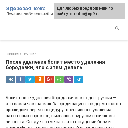
Перейти
Здоровая кожа
Для любых предложений по
к
Лечение заболеваний и уход за кожей
сайту: dlradio@cp9.ru
контенту
Поиск:
Главная
»
Лечение
После удаления болит место удаления
бородавки, что с этим делать
Болит после удаления бородавки место деструкции —
это самая частая жалоба среди пациентов дерматолога,
прошедших через процедуру агрессивного удаления
патогенных наростов, вызванных вирусом папилломы
человека. Следует отметить, что ощущение боли и
дискомфорта в послеоперационный период является