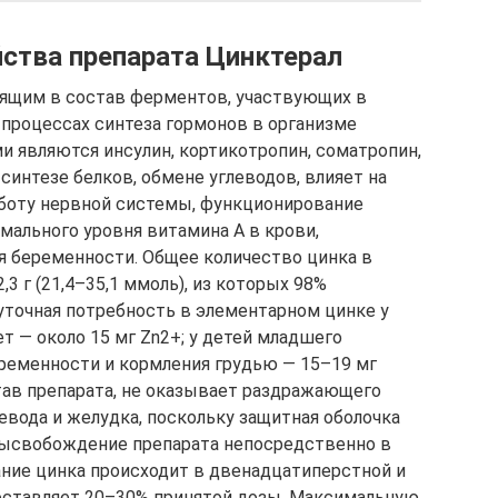
ства препарата Цинктерал
дящим в состав ферментов, участвующих в
 процессах синтеза гормонов в организме
 являются инсулин, кортикотропин, соматропин,
 синтезе белков, обмене углеводов, влияет на
работу нервной системы, функционирование
ального уровня витамина А в крови,
я беременности. Общее количество цинка в
,3 г (21,4–35,1 ммоль), из которых 98%
уточная потребность в элементарном цинке у
ет — около 15 мг Zn2+; у детей младшего
еременности и кормления грудью — 15–19 мг
став препарата, не оказывает раздражающего
евода и желудка, поскольку защитная оболочка
высвобождение препарата непосредственно в
ние цинка происходит в двенадцатиперстной и
составляет 20–30% принятой дозы. Максимальную