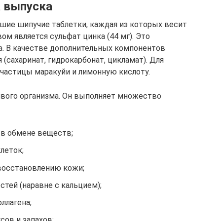
а выпуска
шие шипучие таблетки, каждая из которых весит
м является сульфат цинка (44 мг). Это
ка. В качестве дополнительных компонентов
(сахаринат, гидрокарбонат, цикламат). Для
 частицы маракуйи и лимонную кислоту.
ивого организма. Он выполняет множество
 в обмене веществ;
леток;
восстановлению кожи;
тей (наравне с кальцием);
ллагена;
ов и запахов;