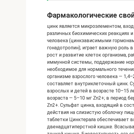
Фармакологические свой
цинк является микроэлементом, вхо
различных биохимических реакциях и
человека (цинкзависимыми гормонами
гонадотропин); играет важную роль в
рост и развитие клеток организма, 
иммунной системы, поддержание норм
необходимое для нормального течени
организме взрослого человека — 1,4–2
составляет внутриклеточный цинк. С
взрослых и детей в возрасте 10–15 л
возраста — 5–10 мг Zn2+; в период б
Zn2+. Сульфат цинка, входящий в со
действия на слизистую оболочку пищ
таблетки Цинктерала обеспечивает 
двенадцатиперстной кишке. Всасыва
тонкой кишке. Биодоступность его 