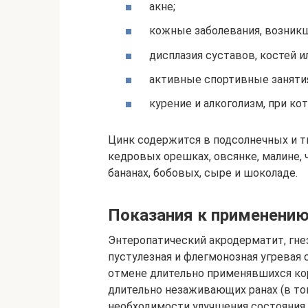
акне;
кожные заболевания, возникш
дисплазия суставов, костей и
активные спортивные заняти
курение и алкоголизм, при ко
Цинк содержится в подсолнечных и т
кедровых орешках, овсянке, малине, 
бананах, бобовых, сыре и шоколаде.
Показания к применению
Энтеропатический акродерматит, гне
пустулезная и флегмонозная угревая с
отмене длительно применявшихся кор
длительно незаживающих ранах (в то
необходимости улучшения состояния 