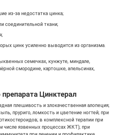
ие из-за недостатка цинка;
ли соединительной ткани;
я;
торых цинк усиленно выводится из организма.
ыквенных семечках, кунжуте, миндале,
чёрной смородине, картошке, апельсинах,
 препарата Цинктерал
здная плешивость и злокачественная алопеция;
ыпь, пруриго, ломкость и цветение ногтей; при
тикостероидов; в комплексной терапии при
м числе язвенных процессах ЖКТ); при
иммунитета при лечении и профилактике