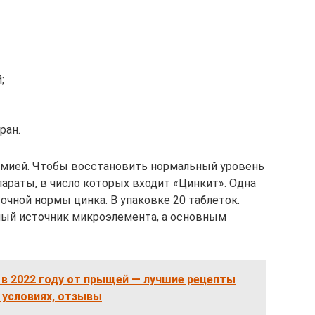
;
ран.
емией. Чтобы восстановить нормальный уровень
араты, в число которых входит «Цинкит». Одна
очной нормы цинка. В упаковке 20 таблеток.
ный источник микроэлемента, а основным
 в 2022 году от прыщей — лучшие рецепты
 условиях, отзывы