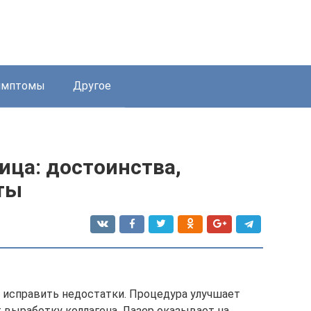
имптомы
Другое
ица: достоинства,
ты
исправить недостатки. Процедура улучшает
 выработку коллагена. Лазер оказывает на