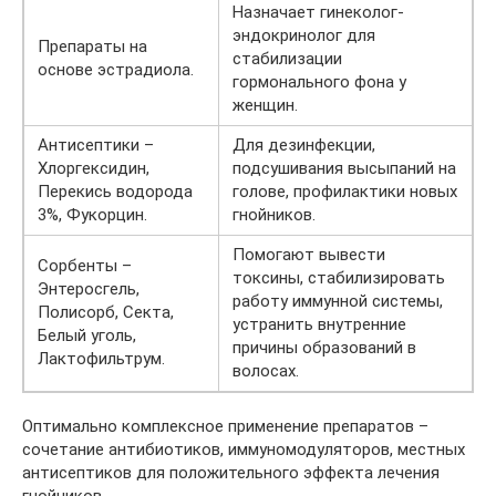
Назначает гинеколог-
эндокринолог для
Препараты на
стабилизации
основе эстрадиола.
гормонального фона у
женщин.
Антисептики –
Для дезинфекции,
Хлоргексидин,
подсушивания высыпаний на
Перекись водорода
голове, профилактики новых
3%, Фукорцин.
гнойников.
Помогают вывести
Сорбенты –
токсины, стабилизировать
Энтеросгель,
работу иммунной системы,
Полисорб, Секта,
устранить внутренние
Белый уголь,
причины образований в
Лактофильтрум.
волосах.
Оптимально комплексное применение препаратов –
сочетание антибиотиков, иммуномодуляторов, местных
антисептиков для положительного эффекта лечения
гнойников.