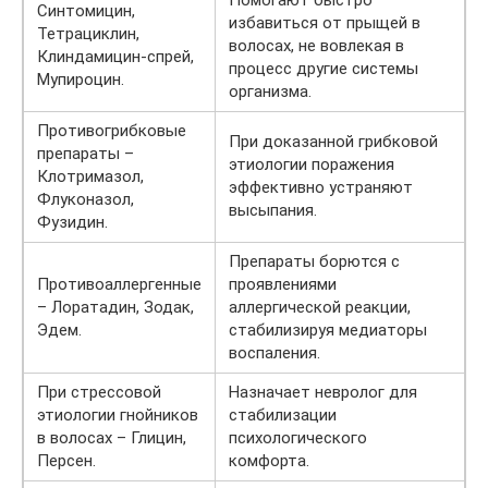
Синтомицин,
избавиться от прыщей в
Тетрациклин,
волосах, не вовлекая в
Клиндамицин-спрей,
процесс другие системы
Мупироцин.
организма.
Противогрибковые
При доказанной грибковой
препараты –
этиологии поражения
Клотримазол,
эффективно устраняют
Флуконазол,
высыпания.
Фузидин.
Препараты борются с
Противоаллергенные
проявлениями
– Лоратадин, Зодак,
аллергической реакции,
Эдем.
стабилизируя медиаторы
воспаления.
При стрессовой
Назначает невролог для
этиологии гнойников
стабилизации
в волосах – Глицин,
психологического
Персен.
комфорта.