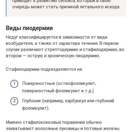
приводит к развитию сепсиса, который в свою
очередь может стать причиной летального исхода.
Виды пиодермии
Недуг классифицируется в зависимости от вида
возбудителя, а также от характера течения. В первом
случае различают стрептодермию и стафилодермию, во
втором — острую и хроническую пиодермию.
Стафилодермии подразделяются на:
Поверхностные (остиофолликулит,
поверхностный фолликулит и т.д.).
Глубокие (например, карбункул или глубокий
фолликулит).
Именно стафилококковые поражения обычно
захватывают волосяные луковицы и потовые железы.