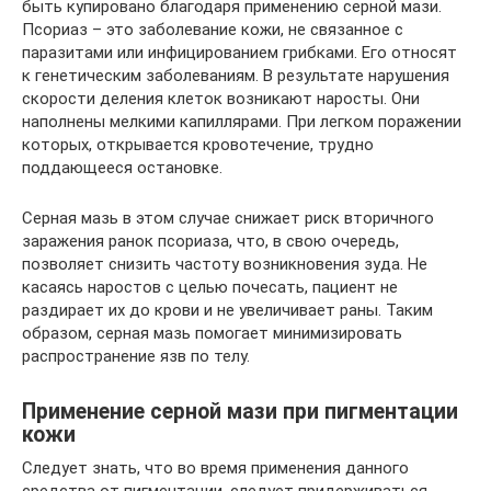
быть купировано благодаря применению серной мази.
Псориаз – это заболевание кожи, не связанное с
паразитами или инфицированием грибками. Его относят
к генетическим заболеваниям. В результате нарушения
скорости деления клеток возникают наросты. Они
наполнены мелкими капиллярами. При легком поражении
которых, открывается кровотечение, трудно
поддающееся остановке.
Серная мазь в этом случае снижает риск вторичного
заражения ранок псориаза, что, в свою очередь,
позволяет снизить частоту возникновения зуда. Не
касаясь наростов с целью почесать, пациент не
раздирает их до крови и не увеличивает раны. Таким
образом, серная мазь помогает минимизировать
распространение язв по телу.
Применение серной мази при пигментации
кожи
Следует знать, что во время применения данного
средства от пигментации, следует придерживаться