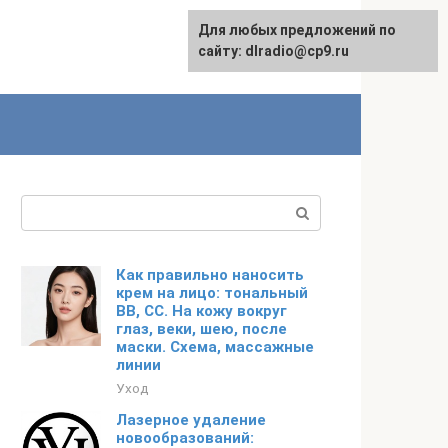
Для любых предложений по
сайту: dlradio@cp9.ru
Поиск:
Как правильно наносить
крем на лицо: тональный
BB, CC. На кожу вокруг
глаз, веки, шею, после
маски. Схема, массажные
линии
Уход
Лазерное удаление
новообразований: