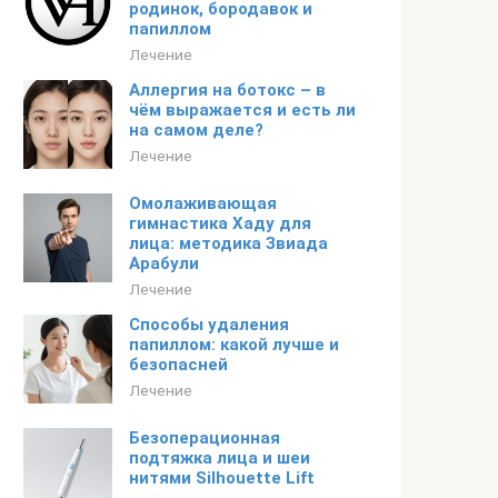
родинок, бородавок и
папиллом
Лечение
Аллергия на ботокс – в
чём выражается и есть ли
на самом деле?
Лечение
Омолаживающая
гимнастика Хаду для
лица: методика Звиада
Арабули
Лечение
Способы удаления
папиллом: какой лучше и
безопасней
Лечение
Безоперационная
подтяжка лица и шеи
нитями Silhouette Lift