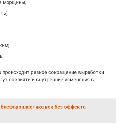
е морщины;
ть);
ким;
ь.
о происходит резкое сокращение выработки
огут повлиять и внутренние изменения в
лефаропластика век без эффекта