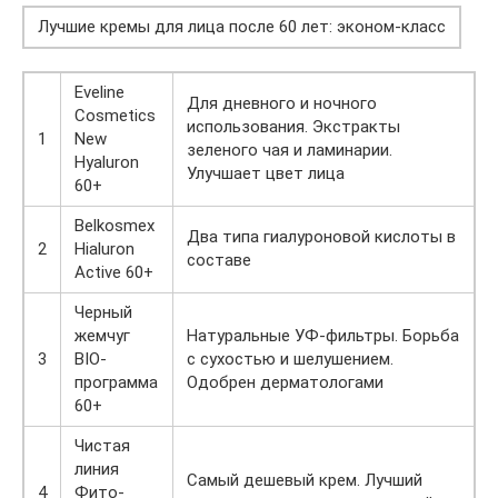
Лучшие кремы для лица после 60 лет: эконом-класс
Eveline
Для дневного и ночного
Cosmetics
использования. Экстракты
1
New
зеленого чая и ламинарии.
Hyaluron
Улучшает цвет лица
60+
Belkosmex
Два типа гиалуроновой кислоты в
2
Hialuron
составе
Active 60+
Черный
жемчуг
Натуральные УФ-фильтры. Борьба
3
BIO-
с сухостью и шелушением.
программа
Одобрен дерматологами
60+
Чистая
линия
Самый дешевый крем. Лучший
4
Фито-