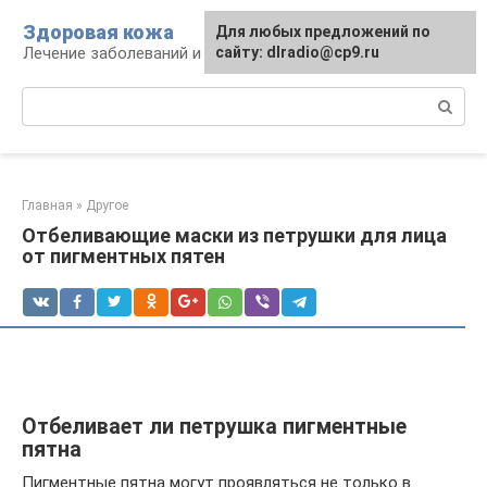
Перейти
Здоровая кожа
Для любых предложений по
к
Лечение заболеваний и уход за кожей
сайту: dlradio@cp9.ru
контенту
Поиск:
Главная
»
Другое
Отбеливающие маски из петрушки для лица
от пигментных пятен
Отбеливает ли петрушка пигментные
пятна
Пигментные пятна могут проявляться не только в