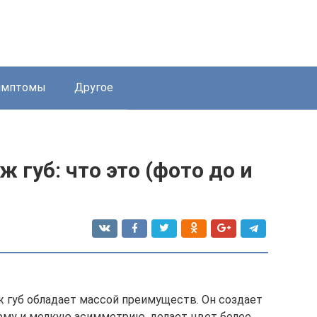
имптомы
Другое
губ: что это (фото до и
ж губ обладает массой преимуществ. Он создает
рму и мелкую асимметрию, делает цвет более