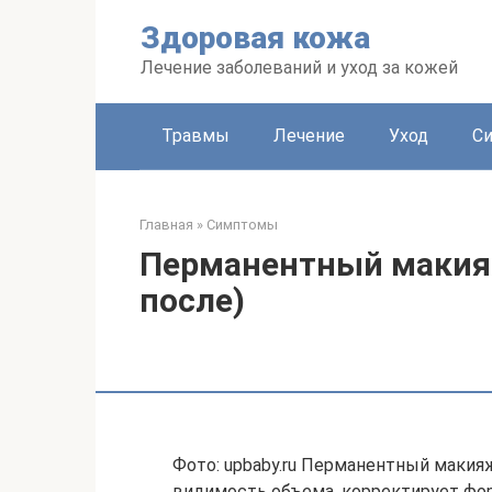
Перейти
Здоровая кожа
к
контенту
Лечение заболеваний и уход за кожей
Травмы
Лечение
Уход
С
Главная
»
Симптомы
Перманентный макияж 
после)
Фото: upbaby.ru Перманентный макия
видимость объема, корректирует фо