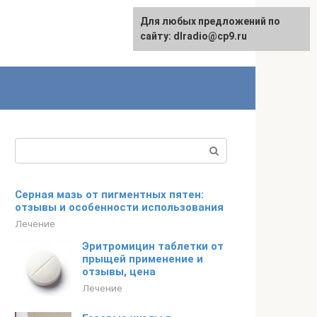
Для любых предложений по
сайту: dlradio@cp9.ru
Поиск:
Серная мазь от пигментных пятен:
отзывы и особенности использования
Лечение
Эритромицин таблетки от
прыщей применение и
отзывы, цена
Лечение