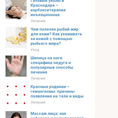
Газовые уколы в
Краснодаре –
карбокситерапия
инъекционная
Лечение
Чем полезен рыбий жир
для кожи? Как ухаживать
за кожей с помощью
рыбьего жира?
Уход
Шипица на ноге:
специфика недуга и
популярные способы
лечения
Лечение
Красные родинки –
гемангиомы: причины
появления на теле и виды
Лечение
Массаж лица: как