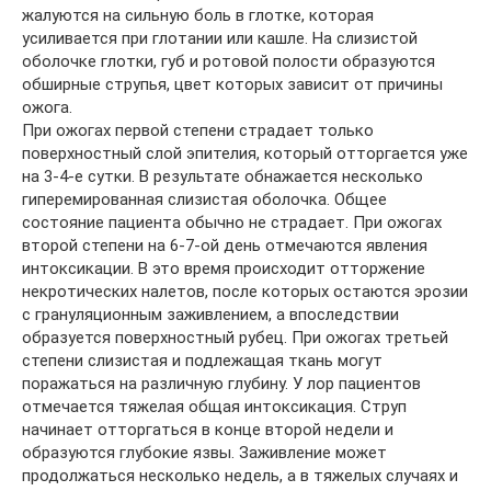
жалуются на сильную боль в глотке, которая
усиливается при глотании или кашле. На слизистой
оболочке глотки, губ и ротовой полости образуются
обширные струпья, цвет которых зависит от причины
ожога.
При ожогах первой степени страдает только
поверхностный слой эпителия, который отторгается уже
на 3-4-е сутки. В результате обнажается несколько
гиперемированная слизистая оболочка. Общее
состояние пациента обычно не страдает. При ожогах
второй степени на 6-7-ой день отмечаются явления
интоксикации. В это время происходит отторжение
некротических налетов, после которых остаются эрозии
с грануляционным заживлением, а впоследствии
образуется поверхностный рубец. При ожогах третьей
степени слизистая и подлежащая ткань могут
поражаться на различную глубину. У лор пациентов
отмечается тяжелая общая интоксикация. Струп
начинает отторгаться в конце второй недели и
образуются глубокие язвы. Заживление может
продолжаться несколько недель, а в тяжелых случаях и