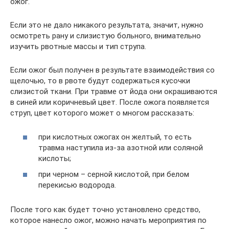
ожог.
Если это не дало никакого результата, значит, нужно
осмотреть рану и слизистую больного, внимательно
изучить рвотные массы и тип струпа.
Если ожог был получен в результате взаимодействия со
щелочью, то в рвоте будут содержаться кусочки
слизистой ткани. При травме от йода они окрашиваются
в синей или коричневый цвет. После ожога появляется
струп, цвет которого может о многом рассказать:
при кислотных ожогах он желтый, то есть
травма наступила из-за азотной или соляной
кислоты;
при черном – серной кислотой, при белом
перекисью водорода.
После того как будет точно установлено средство,
которое нанесло ожог, можно начать мероприятия по