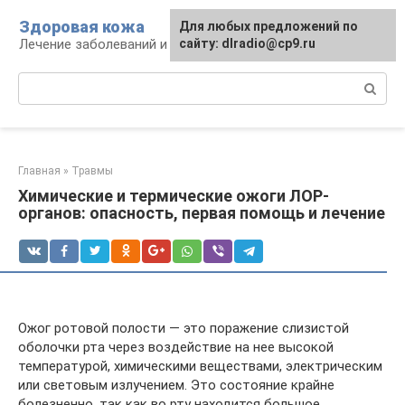
Перейти
Здоровая кожа
Для любых предложений по
к
Лечение заболеваний и уход за кожей
сайту: dlradio@cp9.ru
контенту
Поиск:
Главная
»
Травмы
Химические и термические ожоги ЛОР-
органов: опасность, первая помощь и лечение
Ожог ротовой полости — это поражение слизистой
оболочки рта через воздействие на нее высокой
температурой, химическими веществами, электрическим
или световым излучением. Это состояние крайне
болезненно, так как во рту находится большое