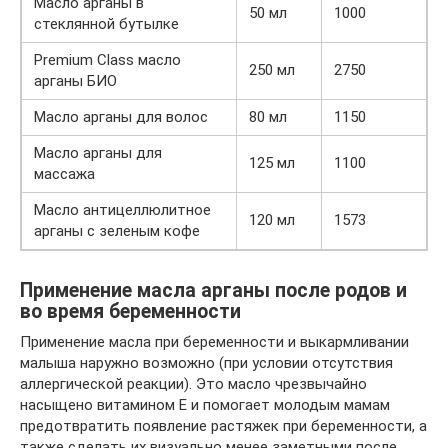
Масло арганы в
50 мл
1000
стеклянной бутылке
Premium Class масло
250 мл
2750
арганы БИО
Масло арганы для волос
80 мл
1150
Масло арганы для
125 мл
1100
массажа
Масло антицеллюлитное
120 мл
1573
арганы с зеленым кофе
Применение масла арганы после родов и
во время беременности
Применение масла при беременности и выкармливании
малыша наружно возможно (при условии отсутствия
аллергической реакции). Это масло чрезвычайно
насыщено витамином Е и помогает молодым мамам
предотвратить появление растяжек при беременности, а
также сделать их визуально менее заметными после