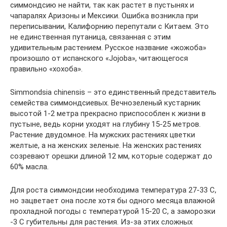
симмондсию не найти, так как растет в пустынях и
чапаралях Аризоны и Мексики. Ошибка возникла при
переписывании, Калифорнию перепутали с Китаем. Это
не единственная путаница, связанная с этим
удивительным растением. Русское название «жожоба»
произошло от испанского «Jojoba», читающегося
правильно «хохоба».
Simmondsia chinensis – это единственный представитель
семейства симмондсиевых. Вечнозеленый кустарник
высотой 1-2 метра прекрасно приспособлен к жизни в
пустыне, ведь корни уходят на глубину 15-25 метров.
Растение двудомное. На мужских растениях цветки
желтые, а на женских зеленые. На женских растениях
созревают орешки длиной 12 мм, которые содержат до
60% масла.
Для роста симмондсии необходима температура 27-33 С,
но зацветает она после хотя бы одного месяца влажной
прохладной погоды с температурой 15-20 С, а заморозки
-3 С губительны для растения. Из-за этих сложных