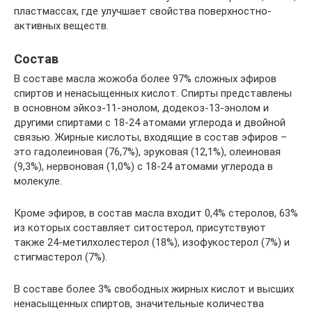
пластмассах, где улучшает свойства поверхностно-
активных веществ.
Состав
В составе масла жожоба более 97% сложных эфиров
спиртов и ненасыщенных кислот. Спирты представлены
в основном эйкоз-11-энолом, додекоз-13-энолом и
другими спиртами с 18-24 атомами углерода и двойной
связью. Жирные кислоты, входящие в состав эфиров –
это гадолеиновая (76,7%), эруковая (12,1%), олеиновая
(9,3%), нервоновая (1,0%) с 18-24 атомами углерода в
молекуле.
Кроме эфиров, в состав масла входит 0,4% стеролов, 63%
из которых составляет ситостерол, присутствуют
также 24-метилхолестерол (18%), изофукостерол (7%) и
стигмастерол (7%).
В составе более 3% свободных жирных кислот и высших
ненасыщенных спиртов, значительные количества