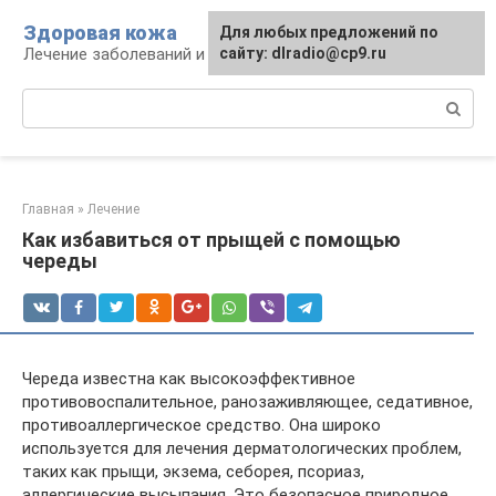
Перейти
Здоровая кожа
Для любых предложений по
к
Лечение заболеваний и уход за кожей
сайту: dlradio@cp9.ru
контенту
Поиск:
Главная
»
Лечение
Как избавиться от прыщей с помощью
череды
Череда известна как высокоэффективное
противовоспалительное, ранозаживляющее, седативное,
противоаллергическое средство. Она широко
используется для лечения дерматологических проблем,
таких как прыщи, экзема, себорея, псориаз,
аллергические высыпания. Это безопасное природное