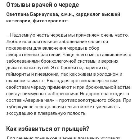
Отзывы врачей о череде
Светлана Барнаулова, к.м.н., кардиолог высшей
категории, фитотерапевт:
– Надземную часть череды мы применяем очень часто.
Любое воспалительное заболевание является
показанием для включения череды в сбор
лекарственных растений. Чаще всего мы сталкиваемся с
заболеваниями бронхолегочной системы и верхних
дыхательных путей. Это бронхиты, ларингиты,
гаймориты и пневмонии, так как живем в холодном и
влажном климате. Благодаря противоаллергенным
свойствам череду применяют и при бронхиальной астме,
при аутоиммунных заболеваниях. Недаром она входит в
состав «Аверина чая» – противозолотушного сбора. При
туберкулезе череда значительно может уменьшать
экссудацию в плевральную полость.
Как избавиться от прыщей?
Для лечения прыщиков и акне в домашних условиях