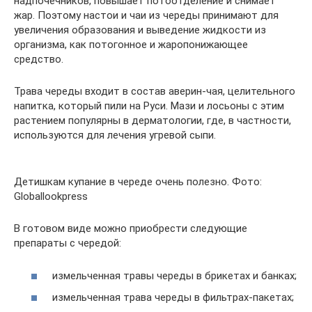
надпочечников, повышает потоотделение и снимает
жар. Поэтому настои и чаи из череды принимают для
увеличения образования и выведение жидкости из
организма, как потогонное и жаропонижающее
средство.
Трава череды входит в состав аверин-чая, целительного
напитка, который пили на Руси. Мази и лосьоны с этим
растением популярны в дерматологии, где, в частности,
используются для лечения угревой сыпи.
Детишкам купание в череде очень полезно. Фото:
Globallookpress
В готовом виде можно приобрести следующие
препараты с чередой:
измельченная травы череды в брикетах и банках;
измельченная трава череды в фильтрах-пакетах;