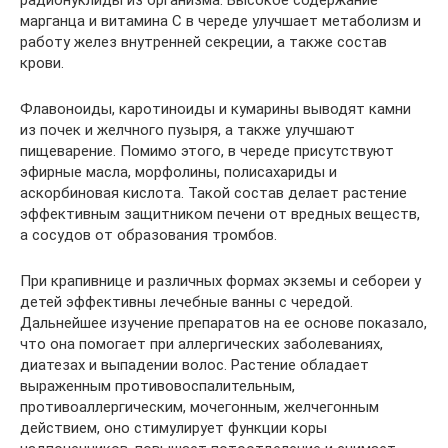
радионуклиды из организма. Высокое содержание
марганца и витамина С в череде улучшает метаболизм и
работу желез внутренней секреции, а также состав
крови.
Флавоноиды, каротиноиды и кумарины выводят камни
из почек и желчного пузыря, а также улучшают
пищеварение. Помимо этого, в череде присутствуют
эфирные масла, морфолины, полисахариды и
аскорбиновая кислота. Такой состав делает растение
эффективным защитником печени от вредных веществ,
а сосудов от образования тромбов.
При крапивнице и различных формах экземы и себореи у
детей эффективны лечебные ванны с чередой.
Дальнейшее изучение препаратов на ее основе показало,
что она помогает при аллергических заболеваниях,
диатезах и выпадении волос. Растение обладает
выраженным противовоспалительным,
противоаллергическим, мочегонным, желчегонным
действием, оно стимулирует функции коры