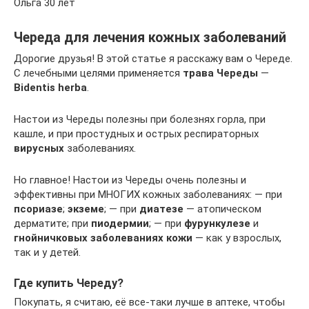
Ольга 30 лет
Череда для лечения кожных заболеваний
Дорогие друзья! В этой статье я расскажу вам о Череде.
С лечебными целями применяется
трава Череды
—
Bidentis herba
.
Настои из Череды полезны при болезнях горла, при
кашле, и при простудных и острых респираторных
вирусных
заболеваниях.
Но главное! Настои из Череды очень полезны и
эффективны при МНОГИХ кожных заболеваниях: — при
псориазе
;
экземе
; — при
диатезе
— атопическом
дерматите; при
пиодермии
; — при
фурункулезе
и
гнойничковых заболеваниях кожи
— как у взрослых,
так и у детей.
Где купить Череду?
Покупать, я считаю, её все-таки лучше в аптеке, чтобы