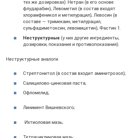
тех же дозировках): Нетран (в его основе
флударабин), Левометил (в состав входят
хлорамфеникол и метилурацил); Левосин (в
составе — тримекаин, метилурацил,
сульфадиметоксин, левомицетин); Фастин 1.
Неструктурные
(у них другие ингредиенты,
дозировки, показания и противопоказания).
Неструктурные аналоги:
Стрептонитол (в состав входит аминитрозол);
Салицилово-цинковая паста;
Офломелид;
Линимент Вишневского;
Ихтиоловая мазь;
Тетрациклиновая мазь;