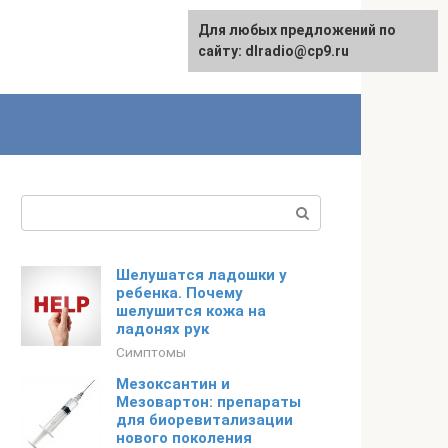
Для любых предложений по
сайту: dlradio@cp9.ru
Поиск:
Шелушатся ладошки у
ребенка. Почему
шелушится кожа на
ладонях рук
Симптомы
Мезоксантин и
Мезовартон: препараты
для биоревитализации
нового поколения