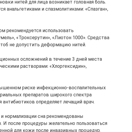
новки нитей для лица возникает головная боль.
я анальгетиками и спазмолитиками: «Спазган»,
ом рекомендуется использовать
мель», «Троксерутин», «Лиотон 1000». Средства
чтоб не допустить деформацию нитей.
ционных осложнений в течение 3 дней места
ческими растворами: «Хлоргексидин»,
ышенном риске инфекционно-воспалительных
ериальных препаратов широкого спектра
 антибиотиков определяет лечащий врач.
я и нормализации сна рекомендованы
. И после процедуры желательно пользоваться
енной для кожи после инвазивных процедур.