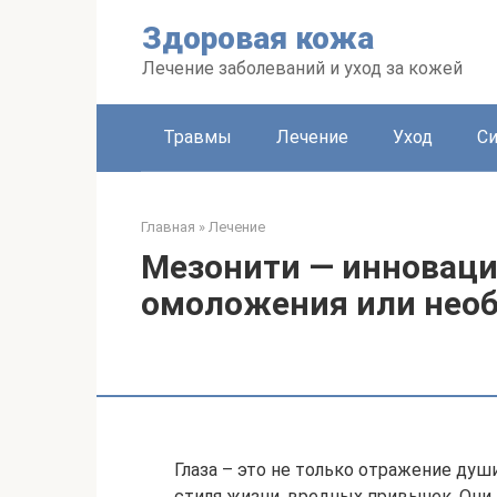
Перейти
Здоровая кожа
к
контенту
Лечение заболеваний и уход за кожей
Травмы
Лечение
Уход
С
Главная
»
Лечение
Мезонити — инновац
омоложения или нео
Глаза – это не только отражение душ
стиля жизни, вредных привычек. Они