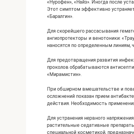
«Нурофен», «Найз». Иногда после уста
Этот симптом эффективно устраняетс
«Баралгин».
Для скорейшего рассасывания гемат
ангиопротекторы и венотоники: «Трау
наносятся по определенным линиям, 
Для предотвращения развития инфек
проколов обрабатываются антисепти
«Мирамистин».
При обширном вмешательстве и пов
осложнений показан прием антибакт
действия. Необходимость применения
Для устранения нервного напряжени
растительные седативные препараты
специальной косметикой, предназнач