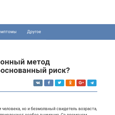
имптомы
Другое
ионный метод
боснованный риск?
и человека, но и безмолвный свидетель возраста,
 привлекают особое внимание. Со временем