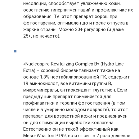
инсоляции, способствует увлажнению кожи,
осветлению гиперпигментаций и профилактике их
образования. Т.е. этот препарат хорош при
фотостарении, оптимален до и после отпуска в
жаркие страны. Можно 30+ регулярно (и даже
25+, но нечасто).
«Nucleospire Revitalizing Complex B» (Hydro Line
Extra) – хороший биоревитализант также на
основе 1,8% нестабилизированной ГК, содержит
19 аминокислот, все витамины группы В,
микроминералы, антиоксидант глутатион. Если
предыдущий препарат применяется для
профилактики и терапии фотостарения (в том
числе и в умеренно молодом возрасте), то этот
препарат для возрастной кожи и предназначен
он для стимуляции выработки коллагена.
Естественно он не такой эффективный как
Meso-Wharton P199, но и стоит в 2 раза дешевле.