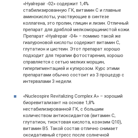
«Hyalrepair -02» содержит 1,4%
стабилизированную ГК, витамин С и главные
аминокислоты, участвующие в синтезе
коллагена, это пролин, глицин и лизин. Отличный
препарат для дряблой мелкоморщинистой кожи.
Препарат «Hyalrepair -04» – помимо такой же
гиалуроновой кислоты содержит витамин С,
глутатион и цистеин. Этот препарат хорошо
подходит для терапии фотостарения, хорошо
справляется с сетью мелких морщин,
гиперпигментацией и куперозом. Курс этими
препаратами обычно состоит из 3 процедур с
интервалами 3 недели.
«Nucleospire Revitalizing Complex A» – хороший
биоревитализант на основе 1,8%
нестабилизированной ГК, с большим
количеством антиоксидантов (витамин С,
глутатион, тиоктовая кислота, коэнзим Q10),
витамин В5. Такой состав отлично снимает
оксидативный стресс после солнечной