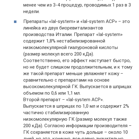
менее чем из 3-4 процедур, проводимых 1 раз в 3
недели.
Препараты «Ial-system» и «Ial-system ACP» – это
линейка из двух биоревитализантов
производства Италии. Препарат «Ial-system»
содержит 1,8% нестабилизированной
низкомолекулярной гиалуроновой кислоты
(размер молекул всего 200 кДа).
Соответственно, его эффект наступает быстро,
но не будет слишком продолжительным, и к тому
же такой препарат меньше увлажняет кожу –
сравнительно с препаратами на основе
высокомолекулярной ГК. Выпускается в шприцах
объемом по 0,6 или 1,1 мл.
Второй препарат – «Ial-system ACP».
Выпускается в шприцах по 1,0 мл и содержит 2%
частично стабилизированную
низкомолекулярную ГК (размер молекул также
200 кДа). Согласно информации производителя –
ГК сохраняется в коже чуть дольше – около 10
дней, но это, конечно, все-равно значительно