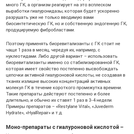
много ГК, а организм реагирует на это всплеском
выработки гиалуронидазы, которая будет ускоренно
разрушать уже не только вводимую вами
биосинтетическую ГК, но и собственную эндогенную ГК,
продуцируемую фибробластами.
Поэтому применять биоревитализанты с ГК стоит не
чаще 1 раза в месяц, чередуя их, например, с
нуклеотидами. Либо другой вариант – использовать
биоревитализанты именно со стабилизированной ГК,
которая имеет свойство постепенно высвобождать
цепочки активной гиалуроновой кислоты, не создавая в
тканях излишне высоких концентраций активных
молекул ГК в течение короткого промежутка времени.
Такие препараты действуют постепенно и более
длительно, и обычно их ставят 1 раз в 3-4 недели.
Примеры препаратов – «Restylane Vital», «Juvederm
Hydrate», «HyalRepair» и т.д.
Моно-препараты с гиалуроновой кислотой –