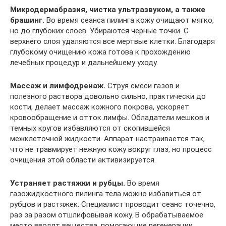
Микродермабразия, чистка ультразвуком, а также
брашинг.
Во время сеанса пилинга кожу очищают мягко,
но до глубоких слоев. Убираются черные точки. С
верхнего слоя удаляются все мертвые клетки. Благодаря
глубокому очищению кожа готова к прохождению
лечебных процедур и дальнейшему уходу.
Массаж и лимфодренаж.
Струя смеси газов и
полезного раствора довольно сильно, практически до
кости, делает массаж кожного покрова, ускоряет
кровообращение и отток лимфы. Обладатели мешков и
темных кругов избавляются от скопившейся
межклеточной жидкости. Аппарат настраивается так,
что не травмирует нежную кожу вокруг глаз, но процесс
очищения этой области активизируется.
Устраняет растяжки и рубцы.
Во время
газожидкостного пилинга тела можно избавиться от
рубцов и растяжек. Специалист проводит сеанс точечно,
раз за разом отшлифовывая кожу. В обрабатываемое
место вводят вещества, помогающие регенерации