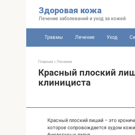
Перейти
Здоровая кожа
к
контенту
Лечение заболеваний и уход за кожей
Травмы
Лечение
Уход
С
Главная
»
Лечение
Красный плоский лиш
клинициста
Красный плоский лишай – это хрониче
которое сопровождается зудом кожи
фиолетовых папул.