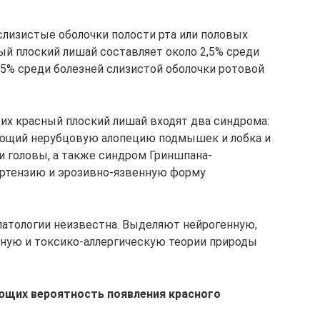
слизистые оболочки полости рта или половых
ый плоский лишай составляет около 2,5% среди
15% среди болезней слизистой оболочки ротовой
их красный плоский лишай входят два синдрома:
ющий нерубцовую алопецию подмышек и лобка и
 головы, а также синдром Гриншпана-
ертензию и эрозивно-язвенную форму
патологии неизвестна. Выделяют нейрогенную,
нную и токсико-аллергическую теории природы
щих вероятность появления красного