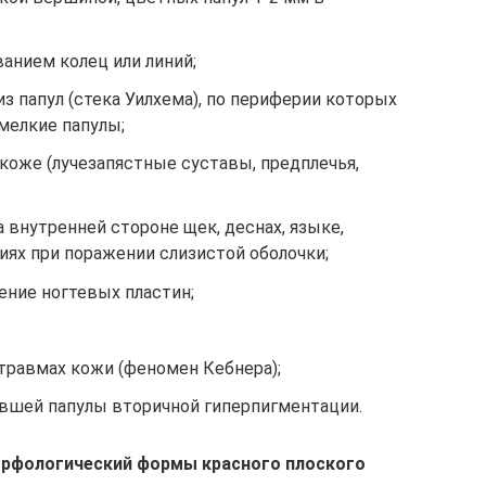
ванием колец или линий;
з папул (стека Уилхема), по периферии которых
мелкие папулы;
коже (лучезапястные суставы, предплечья,
 внутренней стороне щек, деснах, языке,
лиях при поражении слизистой оболочки;
ение ногтевых пластин;
травмах кожи (феномен Кебнера);
увшей папулы вторичной гиперпигментации.
орфологический формы красного плоского