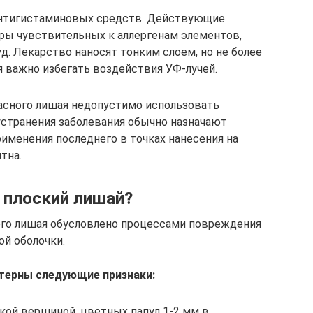
и антигистаминовых средств. Действующие
ы чувствительных к аллергенам элементов,
. Лекарство наносят тонким слоем, но не более
ия важно избегать воздействия УФ-лучей.
асного лишая недопустимо использовать
устранения заболевания обычно назначают
рименения последнего в точках нанесения на
тна.
 плоский лишай?
ого лишая обусловлено процессами повреждения
ой оболочки.
ктерны следующие признаки:
ской вершиной, цветных папул 1-2 мм в