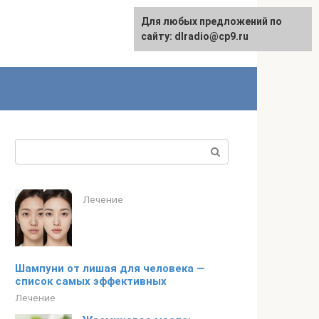
Для любых предложений по
сайту: dlradio@cp9.ru
Поиск:
Лечение
Шампуни от лишая для человека —
список самых эффективных
Лечение