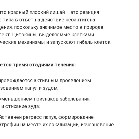
что красный плоский лишай – это реакция
 типа в ответ на действие неоантигена
ения, поскольку значимое место в природе
пект. Цитокины, выделяемые клетками
ческие механизмы и запускают гибель клеток
ется тремя стадиями течения:
опровождается активным проявлением
зованием папул и зудом;
уменьшением признаков заболевания:
и стихание зуда;
йственен регресс папул, формирование
атрофии на месте их локализации, исчезновение