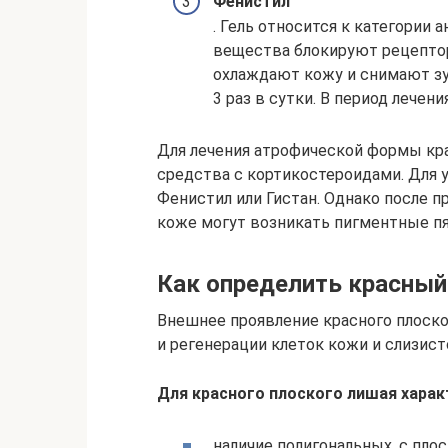
Фенистил
. Гель относится к категори
вещества блокируют рецептор
охлаждают кожу и снимают зуд
3 раз в сутки. В период лечен
Для лечения атрофической формы кр
средства с кортикостероидами. Для 
Фенистил или Гистан. Однако после п
коже могут возникать пигментные пя
Как определить красный
Внешнее проявление красного плоск
и регенерации клеток кожи и слизист
Для красного плоского лишая хара
наличие полигональных, с пло