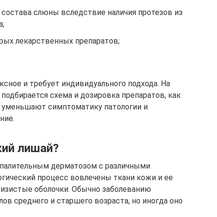
состава слюны вследствие наличия протезов из
а;
рых лекарственных препаратов;
ксное и требует индивидуального подхода. На
 подбирается схема и дозировка препаратов, как
е уменьшают симптоматику патологии и
ние.
кий лишай?
спалительным дерматозом с различными
огический процесс вовлечены ткани кожи и ее
слизистые оболочки. Обычно заболеванию
ов среднего и старшего возраста, но иногда оно