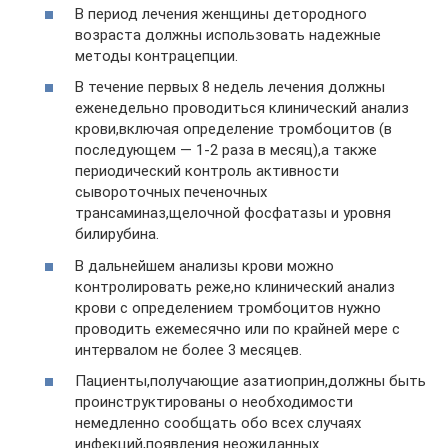
В период лечения женщины детородного
возраста должны использовать надежные
методы контрацепции.
В течение первых 8 недель лечения должны
еженедельно проводиться клинический анализ
крови,включая определение тромбоцитов (в
последующем — 1-2 раза в месяц),а также
периодический контроль активности
сывороточных печеночных
трансаминаз,щелочной фосфатазы и уровня
билирубина.
В дальнейшем анализы крови можно
контролировать реже,но клинический анализ
крови с определением тромбоцитов нужно
проводить ежемесячно или по крайней мере с
интервалом не более 3 месяцев.
Пациенты,получающие азатиоприн,должны быть
проинструктированы о необходимости
немедленно сообщать обо всех случаях
инфекций,появления неожиданных