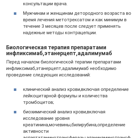
консультации врача.
Мужчинам и женщинам детородного возраста во
время лечения метотрексатом и как минимум в
течение 3 месяцев после следует применять
надежные методы контрацепции.
Биологическая терапия препаратами
инфликсимаб,этанерцепт,адалимумаб
Перед началом биологической терапии препаратами
инфликсимаб,этанерцепт,адалимумаб необходимо
проведение следующих исследований:
клинический анализ крови,включая определение
лейкоцитарной формулы и количества
тромбоцитов;
биохимический анализ крови,включая
исследование уровня
креатинина,мочевины,билирубина,определение
активности
аспартатаминотрансферазы,аланинаминотрансф