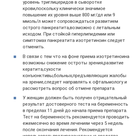
уровень триглицеридов в сыворотке
крови,поскольку клинически значимое
повышение их уровня выше 800 мг/дл или 9
ммоль/л может сопровождаться развитием
острого панкреатита,возможно с летальным
исходом. При стойкой гиперлипидемии или
симптомах панкреатита изотретиноин следует
отменить.
В связи с тем что на фоне приема изотретиноина
возможны снижение остроты зрения,развитие
кератита,сухости
конъюнктивы,больных,предъявляющих жалобы
на зрение,следует направлять к офтальмологу и
рассмотреть вопрос об отмене препарата.
У женщин должен быть получен отрицательный
результат достоверного теста на беременность
в пределах 11 дней до начала приема препарата.
Тест на беременность рекомендуется проводить
ежемесячно во время леченияи через 5 недель
после окончания лечения. Рекомендуется