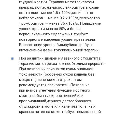
грудной клетки. Терапию метотрексатом
прекращают,если число лейкоцитов в крови
составляет менее 1,5 х 109/л,количество
нейтрофилов — менее 0,2 х 109/л,количество
тромбоцитов — менее 75 х 109/л. Повышение
уровня креатинина на 50% и более
первоначального содержания требует
повторного измерения уровня креатинина.
Возрастание уровня билирубина требует
интенсивной дезинтоксикационной терапии.
При развитии диареи и язвенного стоматита
терапию метотрексатом необходимо прервать.
При появлении признаков пульмональной
токсичности (особенно сухой кашель без
мокроты) лечение метотрексатом
рекомендуется прекратить. Появление
признаков угнетения функции костного
мозга,необычных кровотечений или
кровоизлияний,черного дегтеобразного
стула,крови в моче или кале или точечных
красных пятен на коже требует немедленной