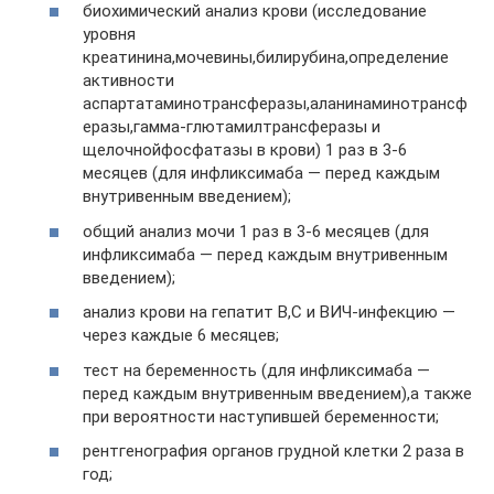
биохимический анализ крови (исследование
уровня
креатинина,мочевины,билирубина,определение
активности
аспартатаминотрансферазы,аланинаминотрансф
еразы,гамма-глютамилтрансферазы и
щелочнойфосфатазы в крови) 1 раз в 3-6
месяцев (для инфликсимаба — перед каждым
внутривенным введением);
общий анализ мочи 1 раз в 3-6 месяцев (для
инфликсимаба — перед каждым внутривенным
введением);
анализ крови на гепатит В,С и ВИЧ-инфекцию —
через каждые 6 месяцев;
тест на беременность (для инфликсимаба —
перед каждым внутривенным введением),а также
при вероятности наступившей беременности;
рентгенография органов грудной клетки 2 раза в
год;