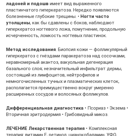
ладоней
и подошв
имеет вид выраженного
пластинчатого гиперкератоза. Нередко появляются
болезненные глубокие трещины. •
Ногти часто
утолщены
, как бы сдавлены с боков, наблюдают
гиперкератоз ногтевого ложа, помутнение, продольную
исчерченность, ломкость ногтевых пластинок.
Метод исследования
. Биопсия кожи — фолликулярный
гиперкератоз с гнёздами паракератоза над сосочками,
неравномерный акантоз, вакуольная дегенерация
базального слоя; незначительный инфильтрат дермы,
состоящий из лимфоцитов, нейтрофилов и
немногочисленных тучных и плазматических клеток,
располагается преимущественно вокруг умеренно
расширенных сосудов и волосяных фолликулов.
Дифференциальная диагностика
• Псориаз • Экзема •
Вторичная эритродермия • Грибовидный микоз.
ЛЕЧЕНИЕ Лекарственная терапия
• Комплексная
терапия: витамин Е, ретинол, цианокобаламин, УФО,