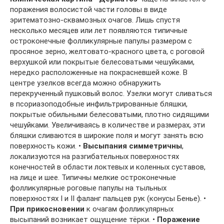
поражения волосистой части головы в виде
эритематозно-сквамозных очагов. Лишь спустя
несколько месяцев или лет появляются типичные
остроконечные фолликулярные папулы размером с
просяное зерно, желтовато-красного цвета, с роговой
верхушкой или покрытые белесоватыми чешуйками,
нередко расположенные на покрасневшей коже. В
центре узелков всегда можно обнаружить
перекрученный пушковый волос. Узелки могут сливаться
в псориазоподобные инфильтрированные бляшки,
покрытые обильными белесоватыми, плотно сидящими
чешуйками. Увеличиваясь в количестве и размерах, эти
бляшки сливаются в широкие поля и могут занять всю
поверхность кожи. •
Высыпания симметричны
,
локализуются на разгибательных поверхностях
конечностей в области локтевых и коленных суставов,
на лице и шее. Типичны мелкие остроконечные
фолликулярные роговые папулы на тыльных
поверхностях I и II фаланг пальцев рук (конусы Бенье). •
При прикосновении
к очагам фолликулярных
высыпаний возникает ощущение тёрки. •
Поражение