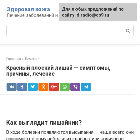
Перейти
Здоровая кожа
Для любых предложений по
к
Лечение заболеваний и уход за кожей
сайту: dlradio@cp9.ru
контенту
Поиск:
Главная
»
Лечение
Красный плоский лишай — симптомы,
причины, лечение
Как выглядит лишайник?
В ходе болезни появляются высыпания — чаще всего они
принимают форму небольших красных или коричнево-