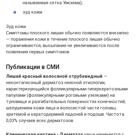
называемая сетка Уикхема);
зуд кожи.
Зуд кожи
Симптомы плоского лишая обычно появляются внезапно
— поражения кожи в течение плоского лишая обычно
ограничиваются, высыпания не увеличиваются после
появления первых симптомов.
Публикации в СМИ
Лишай красный волосяной отрубевидный
—
неконтагиозный дерматоз неясной этиологии,
характеризующийся фолликулярными гиперкератозными
папулами (фолликулярными роговыми узелками) на
туловище и разгибательных поверхностях конечностей,
шелушением кожи лица и волосистой части головы,
эритемой и кератодермией ладоней и подошв. Частота.
0,03% случаев всех дерматозов.
Клиническая картина
•
Дерматоз
чаще начинается с