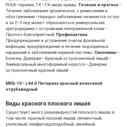
PUVA-терапия, ГК • ГК-мази, кремы.
Течение и прогноз
•
Течение заболевания хроническое, с ремиссиями и
обострениями • Нередко заболевание начинается остро
и за 2–3 нед может образоваться универсальная
эритродермия с островками непоражённой кожи •
Прогноз благоприятный.
Профилактика.
Предупреждение и устранение очагов фокальной
инфекции; предупреждение и лечение эндокринных
нарушений и заболеваний нервной системы.
Синонимы
•
Болезнь Девержи • Красный остроконечный лишай •
Универсальный многоформный кератоз • Девержи
остроконечный красный лишай
МКБ-10 • L44.0 Питириаз красный волосяной
отрубевидный
Виды красного плоского лишая
Существует много разновидностей плоского лишая, в
том числе: красный плоский лишай, пигментный,
узелковый, пемфигоидоподобный, линейный,