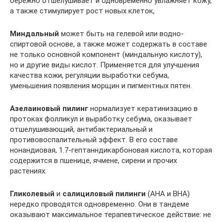
бережно отшелушивает и одновременно увлажняет кожу,
а также стимулирует рост новых клеток,
Миндальный
может быть на гелевой или водно-
спиртовой основе, а также может содержать в составе
не только основной компонент (миндальную кислоту),
но и другие виды кислот. Применяется для улучшения
качества кожи, регуляции выработки себума,
уменьшения появления морщин и пигментных пятен.
Азелаиновый пилинг
нормализует кератинизацию в
протоках фолликул и выработку себума, оказывает
отшелушивающий, антибактериальный и
противовоспалительный эффект. В его составе
нонандиовая, 1.7-гептанндикарбоновая кислота, которая
содержится в пшенице, ячмене, сирени и прочих
растениях.
Гликолевый
и
салициловый пилинги
(AHA и BHA)
нередко проводятся одновременно. Они в тандеме
оказывают максимальное терапевтическое действие: не