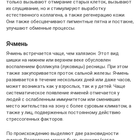
только вызывают отмирание старых клеток, вызывают
их слущивание, но и стимулируют выработку
естественного коллагена, а также регенерацию кожи.
Они также обесцвечивают пигментные пятна и постакне,
улучшают обменные процессы.
Ячмень
Ячмень встречается чаще, чем халязион. Этот вид
шишки на нижнем или верхнем веке обусловлен
воспалением фолликула (луковицы) ресницы. При этом
также закупоривается проток сальной железы. Ячмень
развивается в течение нескольких дней или даже часов,
может возникать как у взрослых, так и у детей. Чаще
систематическое появление ячменей отмечается у
людей с ослабленным иммунитетом или сменивших
место жительства на зону с более суровым климатом, а
также у лиц, подверженных постоянному действию
стрессогенных факторов.
По происхождению выделяют две разновидности
ячменя. Воспаление может быть внешним (когда