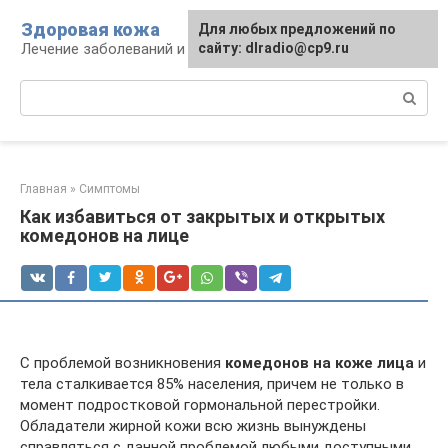
Перейти
Здоровая кожа
Для любых предложений по
к
Лечение заболеваний и уход за кожей
сайту: dlradio@cp9.ru
контенту
Поиск:
Главная
»
Симптомы
Как избавиться от закрытых и открытых
комедонов на лице
С проблемой возникновения
комедонов на коже лица
и
тела сталкивается 85% населения, причем не только в
момент подростковой гормональной перестройки.
Обладатели жирной кожи всю жизнь вынуждены
справляться с данной проблемой любыми доступными