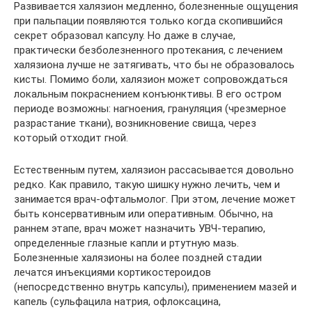
Развивается халязион медленно, болезненные ощущения
при пальпации появляются только когда скопившийся
секрет образовал капсулу. Но даже в случае,
практически безболезненного протекания, с лечением
халязиона лучше не затягивать, что бы не образовалось
кисты. Помимо боли, халязион может сопровождаться
локальным покраснением конъюнктивы. В его остром
периоде возможны: нагноения, грануляция (чрезмерное
разрастание ткани), возникновение свища, через
который отходит гной.
Естественным путем, халязион рассасывается довольно
редко. Как правило, такую шишку нужно лечить, чем и
занимается врач-офтальмолог. При этом, лечение может
быть консервативным или оперативным. Обычно, на
раннем этапе, врач может назначить УВЧ-терапию,
определенные глазные капли и ртутную мазь.
Болезненные халязионы на более поздней стадии
лечатся инъекциями кортикостероидов
(непосредственно внутрь капсулы), применением мазей и
капель (сульфацила натрия, офлоксацина,