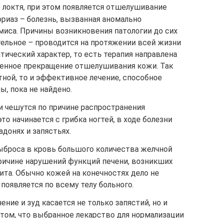
о локтя, при этом появляется отшелушивание
сориаз – болезнь, вызванная аномально
иса. Причины возникновения патологии до сих
тельное – проводится на протяжении всей жизни
тический характер, то есть терапия направлена
еменное прекращение отшелушивания кожи. Так
тной, то и эффективное лечение, способное
ы, пока не найдено.
ти чешутся по причине распространения
о начинается с грибка ногтей, в ходе болезни
адонях и запястьях.
выброса в кровь большого количества желчной
причине нарушений функций печени, возникших
ита. Обычно кожей на конечностях дело не
появляется по всему телу больного.
ние и зуд касается не только запястий, но и
о том, что выбранное лекарство для нормализации