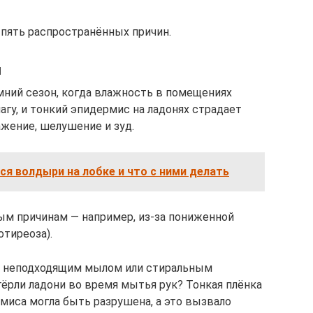
пять распространённых причин.
и
мний сезон, когда влажность в помещениях
агу, и тонкий эпидермис на ладонях страдает
ажение, шелушение и зуд.
я волдыри на лобке и что с ними делать
ым причинам — например, из‑за пониженной
тиреоза).
ь неподходящим мылом или стиральным
рли ладони во время мытья рук? Тонкая плёнка
миса могла быть разрушена, а это вызвало