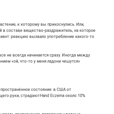
стение, к которому вы прикоснулись. Или,
ий в составе вещество‑раздражитель, на которое
риант: реакцию вызвало употребление какого‑то
се не всегда начинается сразу. Иногда между
ием «ой, что‑то у меня ладони чешутся»
спространённое состояние: в США от
щего руки, страдаютHand Eczema около 10%