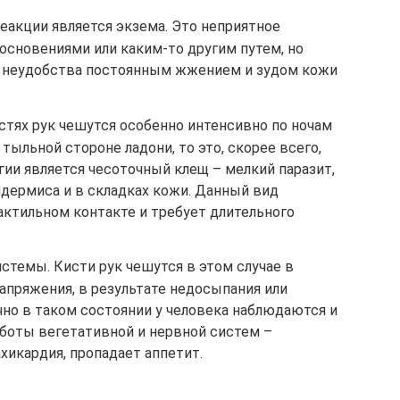
еакции является экзема. Это неприятное
основениями или каким-то другим путем, но
е неудобства постоянным жжением и зудом кожи
стях рук чешутся особенно интенсивно по ночам
тыльной стороне ладони, то это, скорее всего,
гии является чесоточный клещ – мелкий паразит,
идермиса и в складках кожи. Данный вид
актильном контакте и требует длительного
стемы. Кисти рук чешутся в этом случае в
апряжения, в результате недосыпания или
чно в таком состоянии у человека наблюдаются и
аботы вегетативной и нервной систем –
ахикардия, пропадает аппетит.