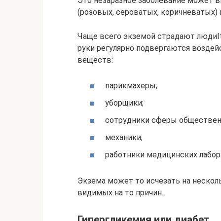
Это незаразное заболевание может в
(розовых, сероватых, коричневатых) п
Чаще всего экземой страдают людиItchy
руки регулярно подвергаются воздей
веществ:
парикмахеры;
уборщики;
сотрудники сферы общественн
механики;
работники медицинских лабор
Экзема может то исчезать на несколь
видимых на то причин.
Гипергликемия или диабет