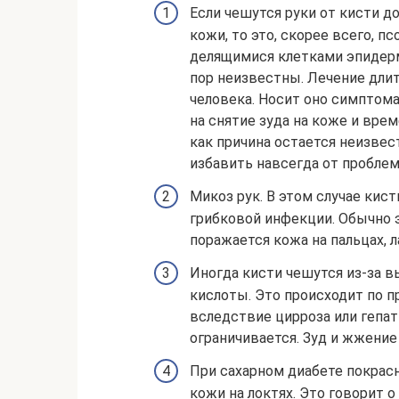
Если чешутся руки от кисти д
кожи, то это, скорее всего, п
делящимися клетками эпидерм
пор неизвестны. Лечение дли
человека. Носит оно симптома
на снятие зуда на коже и вр
как причина остается неизвес
избавить навсегда от проблем
Микоз рук. В этом случае кис
грибковой инфекции. Обычно эт
поражается кожа на пальцах, л
Иногда кисти чешутся из-за 
кислоты. Это происходит по 
вследствие цирроза или гепат
ограничивается. Зуд и жжение 
При сахарном диабете покрасне
кожи на локтях. Это говорит 