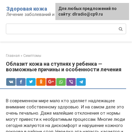
Перейти
Здоровая кожа
Для любых предложений по
к
Лечение заболеваний и уход за кожей
сайту: dlradio@cp9.ru
контенту
Поиск:
Главная
»
Симптомы
Облазит кожа на ступнях у ребенка —
возможные причины и особенности лечения
В современном мире мало кто уделяет надлежащее
внимание собственному здоровью. И на самом деле это
очень печально. Даже малейшие отклонения от нормы
могут привести к необратимым процессам. Многие люди
сегодня жалуются на дискомфорт и нарушение кожного
покрова в районе стоп. Нередко эта напасть касается и