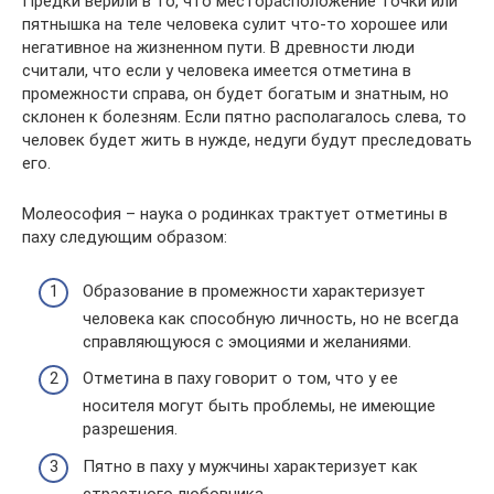
Предки верили в то, что месторасположение точки или
пятнышка на теле человека сулит что-то хорошее или
негативное на жизненном пути. В древности люди
считали, что если у человека имеется отметина в
промежности справа, он будет богатым и знатным, но
склонен к болезням. Если пятно располагалось слева, то
человек будет жить в нужде, недуги будут преследовать
его.
Молеософия – наука о родинках трактует отметины в
паху следующим образом:
Образование в промежности характеризует
человека как способную личность, но не всегда
справляющуюся с эмоциями и желаниями.
Отметина в паху говорит о том, что у ее
носителя могут быть проблемы, не имеющие
разрешения.
Пятно в паху у мужчины характеризует как
страстного любовника.