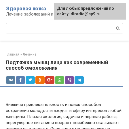
Перейти
Здоровая кожа
Для любых предложений по
к
Лечение заболеваний и уход за кожей
сайту: dlradio@cp9.ru
контенту
Поиск:
Главная
»
Лечение
Подтяжка мышц лица как современный
способ омоложения
Внешняя привлекательность и поиск способов
сохранения молодости входят в сферу интересов любой
женщины. Плохая экология, сидячая и нервная работа,
нерегулярное питание и возраст неизбежно оказывают
влияние на здоровье. Овал лица становится уже не