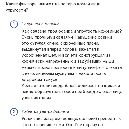
Какие факторы влияют на потерю кожей лица
упругости?
Нарушение осанки
Как связана твоя осанка и упругость кожи лица?
Очень прочными связями. Нарушение осанки –
это сутулая спина, скрюченные плечи,
выдвинутая вперед голова, зажатая и
укороченная шея. И вся эта конструкция из
хронически напряженных и задубевших мышц
мешает крови приливать к лицу, лимфе – стекать
с него, лицевым мускулам – находиться в
здоровом тонусе.
Кожа становится дряблой, обвисает на щеках и
веках, образуется второй подбородок, овал лица
уплывает вниз.
Избыток ультрафиолета
Увлечение загаром (солнце, солярий) приводит к
фотостарению кожи. Оно бьет сразу по