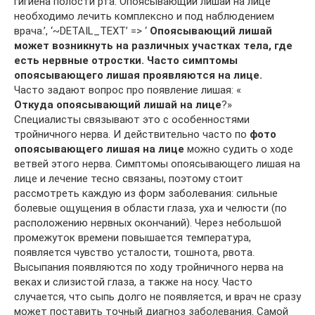
гигиена полости рта. Опоясывающий лишай на лице
необходимо лечить комплексно и под наблюдением
врача.’, ‘~DETAIL_TEXT’ => ‘
Опоясывающий лишай
может возникнуть на различных участках тела, где
есть нервные отростки. Часто симптомы
опоясывающего лишая проявляются на лице.
Часто задают вопрос про появление лишая: «
Откуда опоясывающий лишай на лице
?»
Специалисты связывают это с особенностями
тройничного нерва. И действительно часто по
фото
опоясывающего лишая на лице
можно судить о ходе
ветвей этого нерва. Симптомы опоясывающего лишая на
лице и лечение тесно связаны, поэтому стоит
рассмотреть каждую из форм заболевания: сильные
болевые ощущения в области глаза, уха и челюсти (по
расположению нервных окончаний). Через небольшой
промежуток времени повышается температура,
появляется чувство усталости, тошнота, рвота.
Высыпания появляются по ходу тройничного нерва на
веках и слизистой глаза, а также на носу. Часто
случается, что сыпь долго не появляется, и врач не сразу
может поставить точный диагноз заболевания. Самой