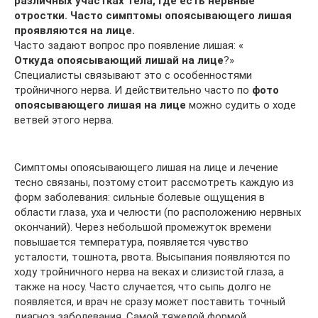
различных участках тела, где есть нервные
отростки. Часто симптомы опоясывающего лишая
проявляются на лице.
Часто задают вопрос про появление лишая: «
Откуда опоясывающий лишай на лице
?»
Специалисты связывают это с особенностями
тройничного нерва. И действительно часто по
фото
опоясывающего лишая на лице
можно судить о ходе
ветвей этого нерва.
Симптомы опоясывающего лишая на лице и лечение
тесно связаны, поэтому стоит рассмотреть каждую из
форм заболевания: сильные болевые ощущения в
области глаза, уха и челюсти (по расположению нервных
окончаний). Через небольшой промежуток времени
повышается температура, появляется чувство
усталости, тошнота, рвота. Высыпания появляются по
ходу тройничного нерва на веках и слизистой глаза, а
также на носу. Часто случается, что сыпь долго не
появляется, и врач не сразу может поставить точный
диагноз заболевания. Самой тяжелой формой