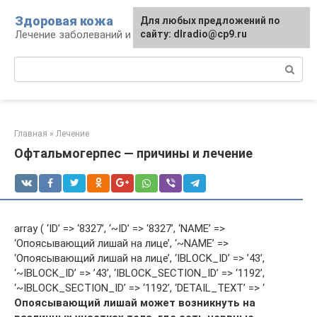
Перейти
Здоровая кожа
Для любых предложений по
к
Лечение заболеваний и уход за кожей
сайту: dlradio@cp9.ru
контенту
Поиск:
Главная
»
Лечение
Офтальмогерпес — причины и лечение
array ( ‘ID’ => ‘8327’, ‘~ID’ => ‘8327’, ‘NAME’ =>
‘Опоясывающий лишай на лице’, ‘~NAME’ =>
‘Опоясывающий лишай на лице’, ‘IBLOCK_ID’ => ’43’,
‘~IBLOCK_ID’ => ’43’, ‘IBLOCK_SECTION_ID’ => ‘1192’,
‘~IBLOCK_SECTION_ID’ => ‘1192’, ‘DETAIL_TEXT’ => ‘
Опоясывающий лишай может возникнуть на