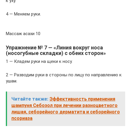
к уху.
4 — Меняем руки.
Массаж асахи 10
Упражнение № 7 — «Линия вокруг носа
(носогубные складки) с обеих сторон»
1 — Кладем руки на щеки к носу.
2 — Разводим руки в стороны по лицу по направлению к
ушам.
Читайте также:
Эффективность применения
шампуня Себозол при лечении разноцветного
лишая, себорейного дерматита и себорейного
псориаза