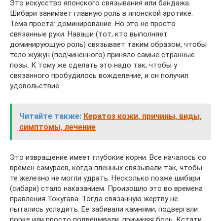
Это искусство японского связывания или бандажа.
Шибари занимает главную роль в японской эротике.
Тема проста: доминирование. Но это не просто
связанные руки. Наваши (тот, кто выполняет
доминирующую роль) связывает таким образом, чтобы
тело жужун (подчиненного) приняло самые странные
позы. К тому же сделать это надо так, чтобы у
связанного пробудилось вожделение, и он получил
удовольствие.
Читайте также:
Кератоз кожи, причины, виды,
симптомы, лечение
Это извращение имеет глубокие корни. Все началось со
времен самураев, когда пленных связывали так, чтобы
те железно не могли удрать. Несколько позже шибари
(сибари) стало наказанием. Произошло это во времена
правления Токугава. Тогда связанную жертву не
пытались усладить. Ее забивали камнями, подвергали
порке или просто подвешивали, причиняя боль. Кстати,