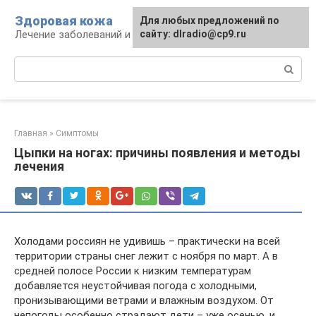
Перейти
Здоровая кожа
Для любых предложений по
к
Лечение заболеваний и уход за кожей
сайту: dlradio@cp9.ru
контенту
Поиск:
Главная
»
Симптомы
Цыпки на ногах: причины появления и методы
лечения
Холодами россиян не удивишь – практически на всей
территории страны снег лежит с ноября по март. А в
средней полосе России к низким температурам
добавляется неустойчивая погода с холодными,
пронизывающими ветрами и влажным воздухом. От
непогоды особенно страдают дети – уже осенью, и