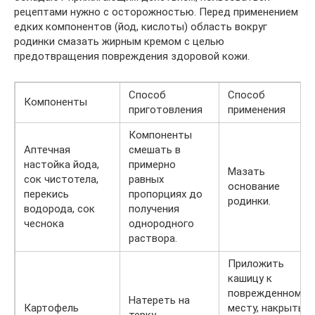
рецептами нужно с осторожностью. Перед применением
едких компонентов (йод, кислоты) область вокруг
родинки смазать жирным кремом с целью
предотвращения повреждения здоровой кожи.
Способ
Способ
Компоненты
приготовления
применения
Компоненты
Аптечная
смешать в
настойка йода,
примерно
Мазать
сок чистотела,
равных
основание
перекись
пропорциях до
родинки.
водорода, сок
получения
чеснока
однородного
раствора.
Приложить
кашицу к
поврежденному
Натереть на
Картофель
месту, накрыть
терку.