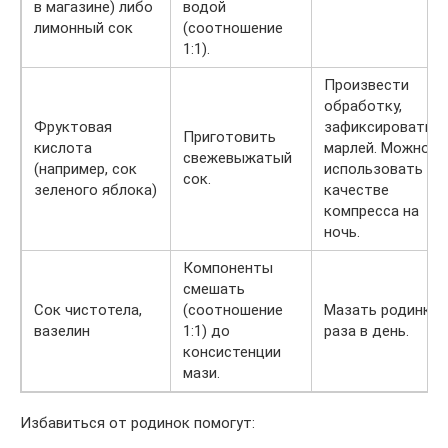
в магазине) либо
водой
лимонный сок
(соотношение
1:1).
Произвести
обработку,
Фруктовая
зафиксировать
Приготовить
кислота
марлей. Можно
свежевыжатый
(например, сок
использовать в
сок.
зеленого яблока)
качестве
компресса на
ночь.
Компоненты
смешать
Сок чистотела,
(соотношение
Мазать родинку 
вазелин
1:1) до
раза в день.
консистенции
мази.
Избавиться от родинок помогут: