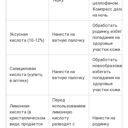
целлофаном.
Компресс делать
на ночь.
Обработать
родинку, избегат
Уксусная
Нанести на
попадания на
кислота (10-12%)
ватную палочку.
здоровые
участки кожи.
Обработать
новообразование
Салициловая
Нанести на
избегать
кислота (купить
ватную палочку.
попадания на
в аптеке)
здоровые
участки кожи.
Перед
Лимонная
использованием
кислота (в
лимонную
кристаллическом
кислоту
Нанести на
виде, продается
разводят с
родинку.