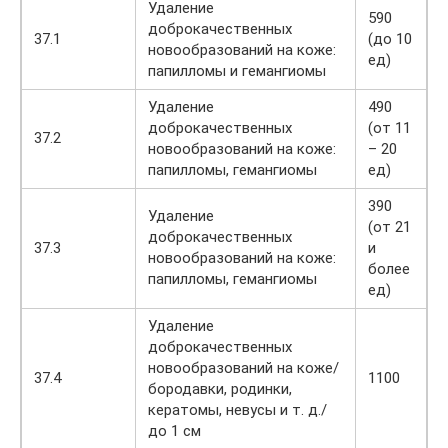
Удаление
590
доброкачественных
37.1
(до 10
новообразований на коже:
ед)
папилломы и гемангиомы
Удаление
490
доброкачественных
(от 11
37.2
новообразований на коже:
– 20
папилломы, гемангиомы
ед)
390
Удаление
(от 21
доброкачественных
37.3
и
новообразований на коже:
более
папилломы, гемангиомы
ед)
Удаление
доброкачественных
новообразований на коже/
37.4
1100
бородавки, родинки,
кератомы, невусы и т. д./
до 1 см