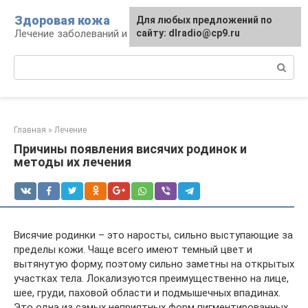
Перейти
Здоровая кожа
Для любых предложений по
к
Лечение заболеваний и уход за кожей
сайту: dlradio@cp9.ru
контенту
Поиск:
Главная
»
Лечение
Причины появления висячих родинок и
методы их лечения
Висячие родинки – это наросты, сильно выступающие за
пределы кожи. Чаще всего имеют темный цвет и
вытянутую форму, поэтому сильно заметны на открытых
участках тела. Локализуются преимущественно на лице,
шее, груди, паховой области и подмышечных впадинах.
Это одна из самых неприятных форм пигментированных