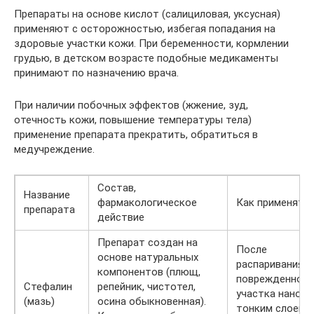
Препараты на основе кислот (салициловая, уксусная)
применяют с осторожностью, избегая попадания на
здоровые участки кожи. При беременности, кормлении
грудью, в детском возрасте подобные медикаменты
принимают по назначению врача.
При наличии побочных эффектов (жжение, зуд,
отечность кожи, повышение температуры тела)
применение препарата прекратить, обратиться в
медучреждение.
Состав,
Название
фармакологическое
Как применять
препарата
действие
Препарат создан на
После
основе натуральных
распаривания
компонентов (плющ,
поврежденного
Стефалин
репейник, чистотел,
участка нанося
(мазь)
осина обыкновенная).
тонким слоем