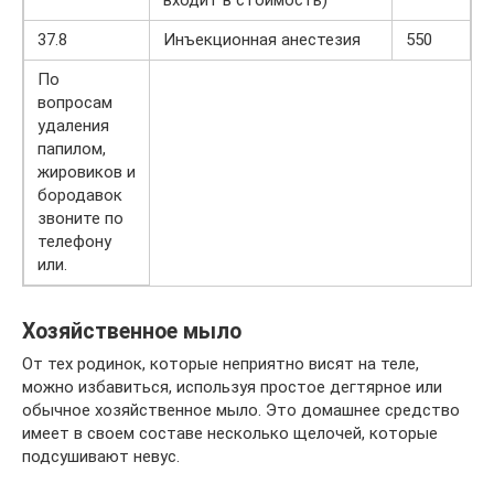
входит в стоимость)
37.8
Инъекционная анестезия
550
По
вопросам
удаления
папилом,
жировиков и
бородавок
звоните по
телефону
или.
Хозяйственное мыло
От тех родинок, которые неприятно висят на теле,
можно избавиться, используя простое дегтярное или
обычное хозяйственное мыло. Это домашнее средство
имеет в своем составе несколько щелочей, которые
подсушивают невус.