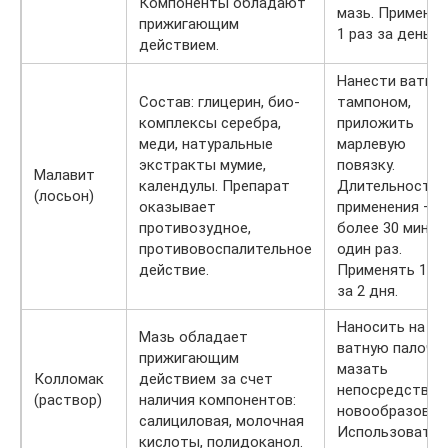
Компоненты обладают
мазь. Применя
прижигающим
1 раз за день.
действием.
Нанести ватны
Состав: глицерин, био-
тампоном,
комплексы серебра,
приложить
меди, натуральные
марлевую
экстракты мумие,
повязку.
Малавит
календулы. Препарат
Длительность
(лосьон)
оказывает
применения – н
противозудное,
более 30 минут
противовоспалительное
один раз.
действие.
Применять 1 ра
за 2 дня.
Наносить на
Мазь обладает
ватную палочку
прижигающим
мазать
Колломак
действием за счет
непосредствен
(раствор)
наличия компонентов:
новообразован
салициловая, молочная
Использовать 
кислоты, полидоканол.