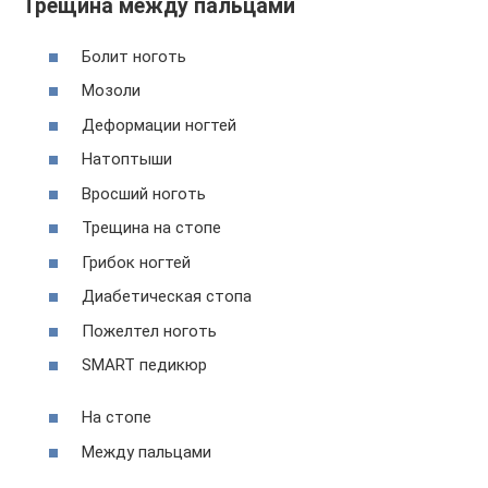
Трещина между пальцами
Болит ноготь
Мозоли
Деформации ногтей
Натоптыши
Вросший ноготь
Трещина на стопе
Грибок ногтей
Диабетическая стопа
Пожелтел ноготь
SMART педикюр
На стопе
Между пальцами