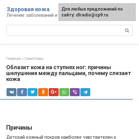
Перейти
Здоровая кожа
Для любых предложений по
к
Лечение заболеваний и уход за кожей
сайту: dlradio@cp9.ru
контенту
Поиск:
Главная
»
Симптомы
Облазит кожа на ступнях ног: причины
шелушения между пальцами, почему слезает
кожа
Причины
Детский кожный покров наиболее чувствителен к