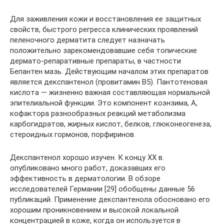
Для заживления кожи и восстановления ее защитных
свойств, быстрого регресса клинических проявлений
пеленочного дерматита следует назначать
положительно зарекомендовавшие себя топические
дермато-репаративные препараты, в частности
Бепантен мазь. Действующим началом этих препаратов
является декспантенол (провитамин B5). Пантотеновая
кислота — жизненно важная составляющая нормальной
эпителиальной функции. Это компонент коэнзима, А,
кофактора разнообразных реакций метаболизма
карбогидратов, жирных кислот, белков, глюконеогенеза,
стероидных гормонов, порфиринов.
Декспантенол хорошо изучен. К концу ХХ в.
опубликовано много работ, доказавших его
эффективность в дерматологии. В обзоре
исследователей Германии [29] обобщены данные 56
публикаций. Применение декспантенола обосновано его
хорошим проникновением и высокой локальной
концентрацией в коже, когда он используется в