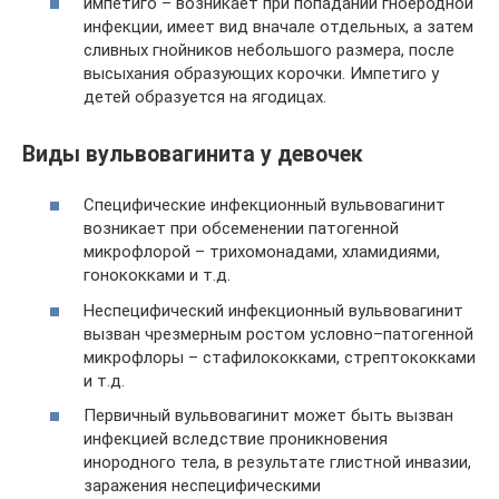
импетиго – возникает при попадании гноеродной
инфекции, имеет вид вначале отдельных, а затем
сливных гнойников небольшого размера, после
высыхания образующих корочки. Импетиго у
детей образуется на ягодицах.
Виды вульвовагинита у девочек
Специфические инфекционный вульвовагинит
возникает при обсеменении патогенной
микрофлорой – трихомонадами, хламидиями,
гонококками и т.д.
Неспецифический инфекционный вульвовагинит
вызван чрезмерным ростом условно–патогенной
микрофлоры – стафилококками, стрептококками
и т.д.
Первичный вульвовагинит может быть вызван
инфекцией вследствие проникновения
инородного тела, в результате глистной инвазии,
заражения неспецифическими