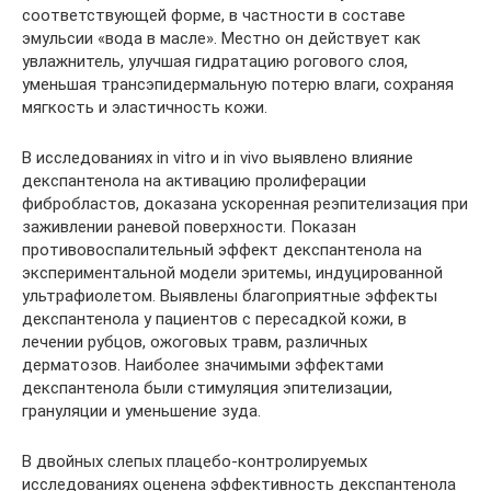
соответствующей форме, в частности в составе
эмульсии «вода в масле». Местно он действует как
увлажнитель, улучшая гидратацию рогового слоя,
уменьшая трансэпидермальную потерю влаги, сохраняя
мягкость и эластичность кожи.
В исследованиях in vitro и in vivo выявлено влияние
декспантенола на активацию пролиферации
фибробластов, доказана ускоренная реэпителизация при
заживлении раневой поверхности. Показан
противовоспалительный эффект декспантенола на
экспериментальной модели эритемы, индуцированной
ультрафиолетом. Выявлены благоприятные эффекты
декспантенола у пациентов с пересадкой кожи, в
лечении рубцов, ожоговых травм, различных
дерматозов. Наиболее значимыми эффектами
декспантенола были стимуляция эпителизации,
грануляции и уменьшение зуда.
В двойных слепых плацебо-контролируемых
исследованиях оценена эффективность декспантенола