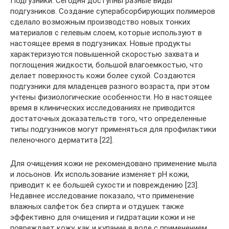
Подгузники. Сегодня доступны разные виды
подгузников. Создание суперабсорбирующих полимеров
сделало возможным производство новых тонких
материалов с гелевым слоем, которые используют в
настоящее время в подгузниках. Новые продукты
характеризуются повышенной скоростью захвата и
поглощения жидкости, большой влагоемкостью, что
делает поверхность кожи более сухой. Создаются
подгузники для младенцев разного возраста, при этом
учтены физиологические особенности. Но в настоящее
время в клинических исследованиях не приводится
достаточных доказательств того, что определенные
типы подгузников могут применяться для профилактики
пеленочного дерматита [22].
Для очищения кожи не рекомендовано применение мыла
и лосьонов. Их использование изменяет pH кожи,
приводит к ее большей сухости и повреждению [23].
Недавнее исследование показало, что применение
влажных салфеток без спирта и отдушек также
эффективно для очищения и гидратации кожи и не
повреждает кожу, как и купание в воде с применением