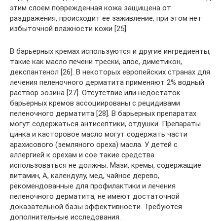
этим слоем поврежденная кожа защищена от
раздражения, происходит ее заживление, при этом нет
избыточной влажности кожи [25].
В барьерных кремах используются и другие ингредиенты,
такие как масло печени трески, алое, диметикон,
декспантенол [26]. В некоторых европейских странах для
лечения пеленочного дерматита применяют 2% водный
раствор эозина [27]. Отсутствие или недостаток
барьерных кремов ассоциированы с рецидивами
пеленочного дерматита [28]. В барьерных препаратах
могут содержаться антисептики, отдушки. Препараты
цинка и касторовое масло могут содержать части
арахисового (земляного ореха) масла. У детей с
аллергией к орехам и сое такие средства
использоваться не должны. Мази, кремы, содержащие
витамин, А, календулу, мед, чайное дерево,
рекомендованные для профилактики и лечения
пеленочного дерматита, не имеют достаточной
доказательной базы эффективности. Требуются
дополнительные исследования.