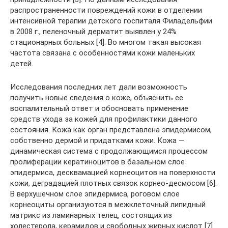
распространенности повреждений кожи в отделении
интенсивной терапии детского госпиталя Филадельфии
в 2008 г., пеленочный дерматит выявлен у 24%
стационарных больных [4]. Во многом такая высокая
частота связана с особенностями кожи маленьких
детей.
Исследования последних лет дали возможность
получить новые сведения о коже, объяснить ее
воспалительный ответ и обосновать применение
средств ухода за кожей для профилактики данного
состояния. Кожа как орган представлена эпидермисом,
собственно дермой и придатками кожи. Кожа —
динамическая система с продолжающимся процессом
пролиферации кератиноцитов в базальном слое
эпидермиса, десквамацией корнеоцитов на поверхности
кожи, деградацией плотных связок корнео-десмосом [6].
В верхушечном слое эпидермиса, роговом слое
корнеоциты организуются в межклеточный липидный
матрикс из ламинарных телец, состоящих из
холестерола, керамидов и свободных жирных кислот [7].