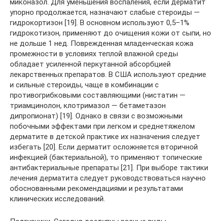
миконазол. Для уменьшения воспаления, если дерматит
упорно продолжается, назначают слабые стероиды —
гидрокортизон [19]. В основном используют 0,5–1%
гидрокотизон, применяют до очищения кожи от сыпи, но
не дольше 1 нед. Поврежденная младенческая кожа
промежности в условиях теплой влажной среды
обладает усиленной перкутанной абсорбцией
лекарственных препаратов. В США используют средние
и сильные стероиды, чаще в комбинации с
противогрибковыми составляющими (нистатин —
триамцинолон, клотримазол — бетаметазон
дипропионат) [19]. Однако в связи с возможными
побочными эффектами при легком и среднетяжелом
дерматите в детской практике их назначения следует
избегать [20]. Если дерматит осложняется вторичной
инфекцией (бактериальной), то применяют топические
антибактериальные препараты [21]. При выборе тактики
лечения дерматита следует руководствоваться научно
обоснованными рекомендациями и результатами
клинических исследований.