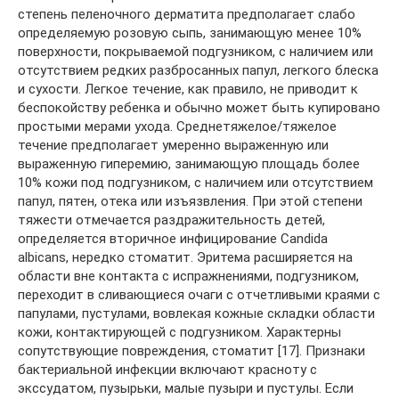
степень пеленочного дерматита предполагает слабо
определяемую розовую сыпь, занимающую менее 10%
поверхности, покрываемой подгузником, с наличием или
отсутствием редких разбросанных папул, легкого блеска
и сухости. Легкое течение, как правило, не приводит к
беспокойству ребенка и обычно может быть купировано
простыми мерами ухода. Среднетяжелое/тяжелое
течение предполагает умеренно выраженную или
выраженную гиперемию, занимающую площадь более
10% кожи под подгузником, с наличием или отсутствием
папул, пятен, отека или изъязвления. При этой степени
тяжести отмечается раздражительность детей,
определяется вторичное инфицирование Candida
albicans, нередко стоматит. Эритема расширяется на
области вне контакта с испражнениями, подгузником,
переходит в сливающиеся очаги с отчетливыми краями с
папулами, пустулами, вовлекая кожные складки области
кожи, контактирующей с подгузником. Характерны
сопутствующие повреждения, стоматит [17]. Признаки
бактериальной инфекции включают красноту с
экссудатом, пузырьки, малые пузыри и пустулы. Если