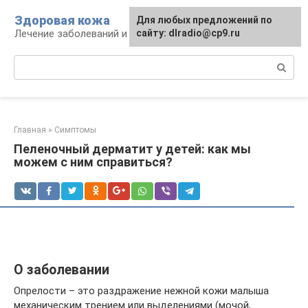
Перейти
Здоровая кожа
Для любых предложений по
к
Лечение заболеваний и уход за кожей
сайту: dlradio@cp9.ru
контенту
Поиск:
Главная
»
Симптомы
Пеленочный дерматит у детей: как мы
можем с ним справиться?
О заболевании
Опрелости – это раздражение нежной кожи малыша
механическим трением или выделениями (мочой,