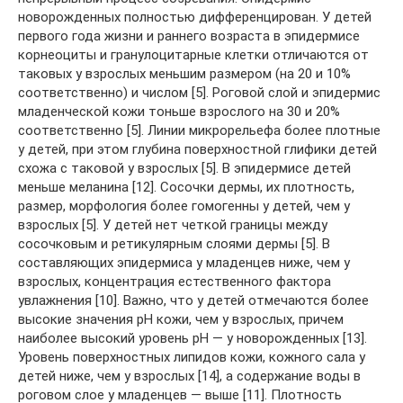
новорожденных полностью дифференцирован. У детей
первого года жизни и раннего возраста в эпидермисе
корнеоциты и гранулоцитарные клетки отличаются от
таковых у взрослых меньшим размером (на 20 и 10%
соответственно) и числом [5]. Роговой слой и эпидермис
младенческой кожи тоньше взрослого на 30 и 20%
соответственно [5]. Линии микрорельефа более плотные
у детей, при этом глубина поверхностной глифики детей
схожа с таковой у взрослых [5]. В эпидермисе детей
меньше меланина [12]. Сосочки дермы, их плотность,
размер, морфология более гомогенны у детей, чем у
взрослых [5]. У детей нет четкой границы между
сосочковым и ретикулярным слоями дермы [5]. В
составляющих эпидермиса у младенцев ниже, чем у
взрослых, концентрация естественного фактора
увлажнения [10]. Важно, что у детей отмечаются более
высокие значения pH кожи, чем у взрослых, причем
наиболее высокий уровень pH — у новорожденных [13].
Уровень поверхностных липидов кожи, кожного сала у
детей ниже, чем у взрослых [14], а содержание воды в
роговом слое у младенцев — выше [11]. Плотность