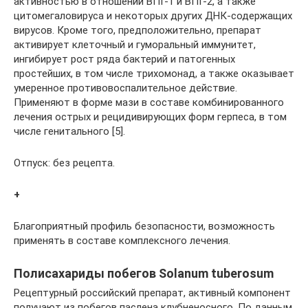
активностью в отношении ВПГ-1 и ВПГ-2, а также
цитомегаловируса и некоторых других ДНК-содержащих
вирусов. Кроме того, предположительно, препарат
активирует клеточный и гуморальный иммунитет,
ингибирует рост ряда бактерий и патогенных
простейших, в том числе трихомонад, а также оказывает
умеренное противовоспалительное действие.
Применяют в форме мази в составе комбинированного
лечения острых и рецидивирующих форм герпеса, в том
числе генитального [5].
Отпуск: без рецепта.
+
Благоприятный профиль безопасности, возможность
применять в составе комплексного лечения.
Полисахариды побегов Solanum tuberosum
Рецептурный российский препарат, активный компонент
получают из побегов паслена клубненосного. По данным