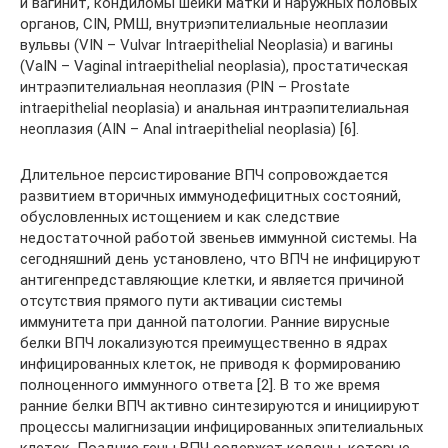
и вагинит, кондиломы шейки матки и наружных половых
органов, CIN, РМШ, внутриэпителиальные неоплазии
вульвы (VIN – Vulvar Intraepithelial Neoplasia) и вагины
(VaIN – Vaginal intraepithelial neoplasia), простатическая
интраэпителиальная неоплазия (PIN – Prostate
intraepithelial neoplasia) и анальная интраэпителиальная
неоплазия (AIN – Anal intraepithelial neoplasia) [6].
Длительное персистирование ВПЧ сопровождается
развитием вторичных иммунодефицитных состояний,
обусловленных истощением и как следствие
недостаточной работой звеньев иммунной системы. На
сегодняшний день установлено, что ВПЧ не инфицируют
антигенпредставляющие клетки, и является причиной
отсутствия прямого пути активации системы
иммунитета при данной патологии. Ранние вирусные
белки ВПЧ локализуются преимущественно в ядрах
инфицированных клеток, не приводя к формированию
полноценного иммунного ответа [2]. В то же время
ранние белки ВПЧ активно синтезируются и инициируют
процессы малигнизации инфицированных эпителиальных
клеток. Поздние гены ВПЧ содержат кодоны, которые