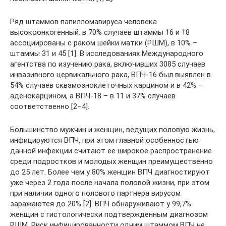
Ряд штаммов папилломавируса человека
высокоонкогенный: в 70% случаев штаммы 16 и 18
ассоциированы с раком шейки матки (РШМ), в 10% –
штаммы 31 и 45 [1]. В исследованиях Международного
агентства по изучению рака, включивших 3085 случаев
инвазивного цервикального рака, ВПЧ-16 был выявлен в
54% случаев сквамозноклеточных карцином и в 42% –
аденокарцином, а ВПЧ-18 – в 11 и 37% случаев
соответственно [2–4].
Большинство мужчин и женщин, ведущих половую жизнь,
инфицируются ВПЧ, при этом главной особенностью
данной инфекции считают ее широкое распространение
среди подростков и молодых женщин преимущественно
до 25 лет. Более чем у 80% женщин ВПЧ диагностируют
уже через 2 года после начала половой жизни, при этом
при наличии одного полового партнера вирусом
заражаются до 20% [2]. ВПЧ обнаруживают у 99,7%
женщин с гистологически подтвержденным диагнозом
РШМ. Риск инфицированности одним штаммом ВПЧ не