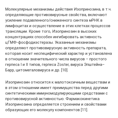
Молекулярные механизмы действия Изопринозина, в т.ч.
определяющие противовирусные свойства, включают
усиление подавленного/сниженного синтеза мРНК в
лимфоцитах и осуществление в этих клетках процессов
трансляции. Кроме того, Изопринозин в высоких
концентрациях способен ингибировать активность
цГМФ-фосфодиэстеразы. Указанные механизмы
определяют противовирусную активность препарата,
которая носит неспецифический характер и установлена
в отношении значительного числа вирусов – простого
герпеса I и II типов, герпеса Zoster, вируса Эпштейна–
Барр, цитомегаловируса и др. [10].
Изопринозин относится к малотоксичным веществам и
в этом отношении имеет преимущества перед другими
синтетическими иммуномодулирующими средствами с
противовирусной активностью. Фармакокинетика
Изопринозина определяется строением и свойствами
образующих его молекулу компонентов [11].