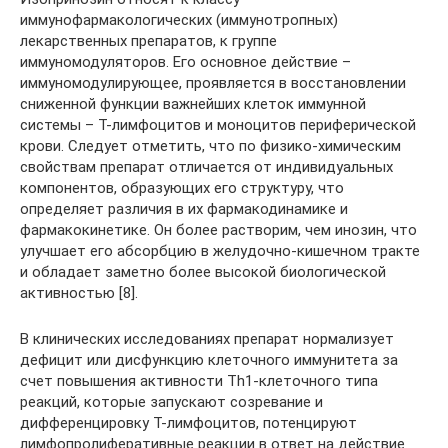
иммунофармакологических (иммунотропных)
лекарственных препаратов, к группе
иммуномодуляторов. Его основное действие –
иммуномодулирующее, проявляется в восстановлении
сниженной функции важнейших клеток иммунной
системы – Т-лимфоцитов и моноцитов периферической
крови. Следует отметить, что по физико-химическим
свойствам препарат отличается от индивидуальных
компонентов, образующих его структуру, что
определяет различия в их фармакодинамике и
фармакокинетике. Он более растворим, чем инозин, что
улучшает его абсорбцию в желудочно-кишечном тракте
и обладает заметно более высокой биологической
активностью [8].
В клинических исследованиях препарат нормализует
дефицит или дисфункцию клеточного иммунитета за
счет повышения активности Th1-клеточного типа
реакций, которые запускают созревание и
дифференцировку Т-лимфоцитов, потенцируют
лимфопролиферативные реакции в ответ на действие