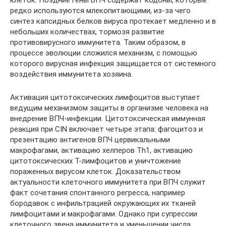
редко используются млекопитающими, из-за чего
синтез капсидных белков вируса протекает медленно и в
небольших количествах, тормозя развитие
противовирусного иммунитета. Таким образом, в
процессе эволюции сложился механизм, с помощью
которого вирусная инфекция защищается от системного
воздействия иммунитета хозяина.
Активация цитотоксических лимфоцитов выступает
ведущим механизмом защиты в организме человека на
внедрение ВПЧ-инфекции. Цитотоксическая иммунная
реакция при CIN включает четыре этапа: фагоцитоз и
презентацию антигенов ВПЧ цервикальными
макрофагами, активацию хелперов Th1, активацию
цитотоксических Т-лимфоцитов и уничтожение
пораженных вирусом клеток. Доказательством
актуальности клеточного иммунитета при ВПЧ служит
факт сочетания спонтанного регресса, например
бородавок с инфильтрацией окружающих их тканей
лимфоцитами и макрофагами. Однако при супрессии
клеточного звена иммунитета и уменьшении числа