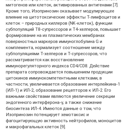
митогенов или клеток, активированных антигенами [7].
Кроме того, Изопринозин оказывает модулирующее
влияние на цитотоксические эффекты Т-лимфоцитов и
клеток – природных киллеров (NK-клеток), функции
субпопуляций Т8-супрессоров и Т4-хелперов, повышает
формирование на их плазматических мембранах
поверхностных маркеров иммуноглобулина G и
комплемента, нормализует соотношение между
субпопуляциями Т-хелперов и Т-супрессоров, что
рассматривается как восстановление
иммунорегуляторного индекса CD4/CD8. Действие
препарата сопровождается повышением продукции
цитокинов иммунокомпетентными клетками, в
частности, увеличивается образование интерлейкина-1
(ИЛ-1) и ИЛ-2, образование рецепторов к ИЛ-2. Его
важными свойствами являются увеличение секреции
эндогенного интерферона-γ, а также снижение
биосинтеза ИЛ-4. Имеются данные о том, что
Изопринозин потенцирует хемотаксис и
фагоцитирующую активность нейтрофилов, моноцитов
и макрофагальных клеток [9].