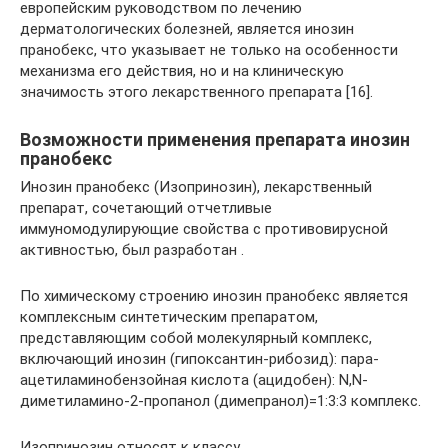
европейским руководством по лечению
дерматологических болезней, является инозин
пранобекс, что указывает не только на особенности
механизма его действия, но и на клиническую
значимость этого лекарственного препарата [16].
Возможности применения препарата инозин
пранобекс
Инозин пранобекс (Изопринозин), лекарственный
препарат, сочетающий отчетливые
иммуномодулирующие свойства с противовирусной
активностью, был разработан .
По химическому строению инозин пранобекс является
комплексным синтетическим препаратом,
представляющим собой молекулярный комплекс,
включающий инозин (гипоксантин-рибозид): пара-
ацетиламинобензойная кислота (ацидобен): N,N-
диметиламино-2-пропанол (димепранол)=1:3:3 комплекс.
Изопринозин относят к классу