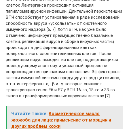
клеток Лангерганса происходит активация
папилломавирусной инфекции. Длительной персистенции
ВПЧ способствует установленная в ряде исследований
способность вируса «ускользать» от системного
иммунного надзора [6, 7]. Хотя ВПЧ, как уже было
отмечено, инфицирует преимущественно базальные
клетки, репликация вируса и сборка вирусных частиц
происходят в дифференцированных клетках
поверхностного слоя эпителиальных клеток. После
репликации вирус выходит из клеток, подвергающихся
последующему апоптозу, и указанный процесс не
сопровождается признаками воспаления. Эффекторные
клетки иммунной системы продуцируют ряд цитокинов,
в т.ч. интерфероны-α, -β и -γ, которые снижают
транскрипцию генов Е6 и Е7 у ВПЧ 16-го, 18-го и 33-го
типов в трансформированных вирусами клетках [7].
Читайте также:
Косметическое масло
жожоба для лица: применение от морщин и
других проблем кожи