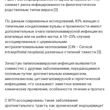
снижает риска инфицированности филогенетически
родственным типом вируса [3].
По данным современных исследований, 85% женщин с
типичными кондиломами вульвы и промежности имеют
дополнительные очаги папилломавирусной инфекции во
влагалище или на шейке матки, в 10–25% случаев
ассоциированные с цервикальными
интраэпителиальными неоплазиями (CIN – Cervical
intraepithelial neoplasia) различных степеней тяжести [5].
Зачастую папилломавирусная инфекция выявляется
совместно с другими заболеваниями, передающимися
половым путем: урогенитальным хламидиозом,
микоплазмозом, цитомегаловирусной и герпетической
инфекциями, что оказывает заметное влияние на
клинические проявления, особенности течения и прогноз.
С ВПЧ ассоциированы такие заболевания
урогенитального тракта, как хронический эндоцервицит