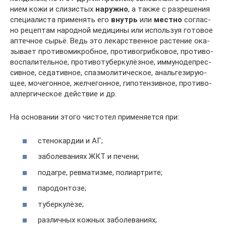
ни­ем кожи и сли­зи­стых
наруж­но
, а так­же с раз­ре­ше­ния
спе­ци­а­ли­ста при­ме­нять его
внутрь
или
мест­но
соглас­
но рецеп­там народ­ной меди­ци­ны или исполь­зуя гото­вое
аптеч­ное сырьё. Ведь это лекар­ствен­ное рас­те­ние ока­
зы­ва­ет про­ти­во­мик­роб­ное, про­ти­во­гриб­ко­вое, про­ти­во­
вос­па­ли­тель­ное, про­ти­во­ту­бер­ку­лёз­ное, имму­но­де­прес­
сив­ное, седа­тив­ное, спаз­мо­ли­ти­че­ское, аналь­ге­зи­ру­ю­
щее, моче­гон­ное, жел­че­гон­ное, гипо­тен­зив­ное, про­ти­во­
ал­лер­ги­че­ское дей­ствие и др.
На осно­ва­нии это­го чисто­тел при­ме­ня­ет­ся при:
сте­но­кар­дии и АГ;
забо­ле­ва­ни­ях ЖКТ и печени;
подаг­ре, рев­ма­тиз­ме, полиартрите;
паро­дон­то­зе;
тубер­ку­лё­зе;
раз­лич­ных кож­ных заболеваниях;