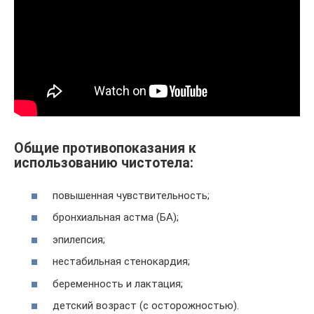
Общие противопоказания к
использованию чистотела:
повы­шен­ная чувствительность;
брон­хи­аль­ная аст­ма (БА);
эпи­леп­сия;
неста­биль­ная стенокардия;
бере­мен­ность и лактация;
дет­ский воз­раст (с осторожностью).