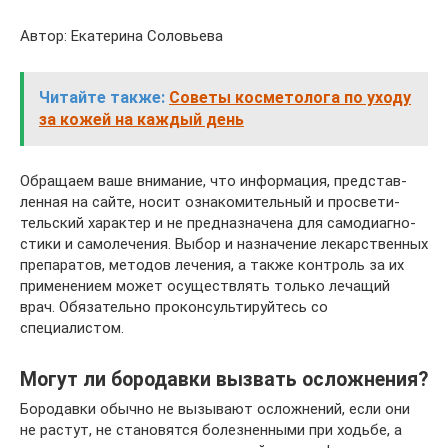
Автор: Ека­те­ри­на Соловьева
Читайте также:
Советы косметолога по уходу
за кожей на каждый день
Обра­ща­ем ваше вни­ма­ние, что инфор­ма­ция, пред­став­
лен­ная на сай­те, носит озна­ко­ми­тель­ный и про­све­ти­
тель­ский харак­тер и не пред­на­зна­че­на для само­ди­а­гно­
сти­ки и само­ле­че­ния. Выбор и назна­че­ние лекар­ствен­ных
пре­па­ра­тов, мето­дов лече­ния, а так­же кон­троль за их
при­ме­не­ни­ем может осу­ществ­лять толь­ко леча­щий
врач. Обя­за­тель­но про­кон­суль­ти­руй­тесь со
специалистом.
Могут ли бородавки вызвать осложнения?
Бородавки обычно не вызывают осложнений, если они
не растут, не становятся болезненными при ходьбе, а