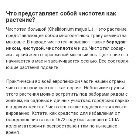
Что представляет собой чистотел как
растение?
Чисто­тел боль­шой (Chelidonium majus L.) – это рас­те­ние,
пред­став­ля­ю­щее собой мно­го­лет­нюю тра­ву семей­ства
мако­вые. В наро­де чисто­тел назы­ва­ют так­же
боро­дав­
ни­ком, чисту­хой, чисто­пло­том
и др. Чисто­тел содер­
жит яркий жёл­то-оран­же­вый млеч­ный сок. Цве­те­ние его
начи­на­ет­ся в мае и закан­чи­ва­ет­ся осе­нью. Все состав­ля­
ю­щие рас­те­ния ядовиты.
Прак­ти­че­ски во всей евро­пей­ской части нашей стра­ны
чисто­тел про­из­рас­та­ет как сор­няк. Неболь­шие груп­пы
это­го рас­те­ния мож­но встре­тить под забо­ра­ми рядом с
жильём, на садо­вых и дач­ных участ­ках, город­ских пар­ках
и в дру­гих местах. Чисто­тел так­же под­вер­га­ет­ся куль­ти­
ви­ро­ва­нию. Кста­ти, как сред­ство для избав­ле­ния от
боро­да­вок чисто­тел в 1672 году был заве­зён в США
коло­ни­за­то­ра­ми и рас­про­стра­нён там по нынеш­нее
время.