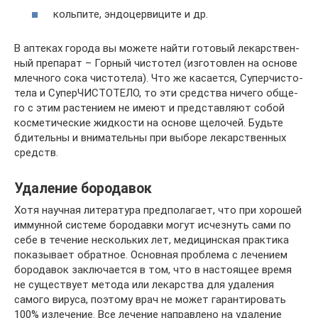
коль­пи­те, эндо­цер­ви­ци­те и др.
В апте­ках горо­да вы може­те най­ти гото­вый лекар­ствен­
ный пре­па­рат – Гор­ный чисто­тел (изго­тов­лен на осно­ве
млеч­но­го сока чисто­те­ла). Что же каса­ет­ся, Супер­чи­сто­
те­ла и Супер­ЧИ­СТО­ТЕ­ЛО, то эти сред­ства ниче­го обще­
го с этим рас­те­ни­ем не име­ют и пред­став­ля­ют собой
кос­ме­ти­че­ские жид­ко­сти на осно­ве щело­чей. Будь­те
бди­тель­ны и вни­ма­тель­ны при выбо­ре лекар­ствен­ных
средств.
Удаление бородавок
Хотя научная литература предполагает, что при хорошей
иммунной системе бородавки могут исчезнуть сами по
себе в течение нескольких лет, медицинская практика
показывает обратное. Основная проблема с лечением
бородавок заключается в том, что в настоящее время
не существует метода или лекарства для удаления
самого вируса, поэтому врач не может гарантировать
100% излечение. Все лечение направлено на удаление