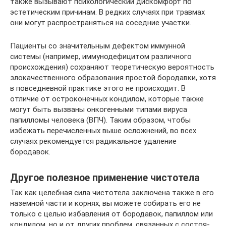
также вызывают психологический дискомфорт по
эстетическим причинам. В редких случаях при травмах
они могут распространяться на соседние участки.
Пациенты со значительным дефектом иммунной
системы (например, иммунодефицитом различного
происхождения) сохраняют теоретическую вероятность
злокачественного образования простой бородавки, хотя
в повседневной практике этого не происходит. В
отличие от остроконечных кондилом, которые также
могут быть вызваны онкогенными типами вируса
папилломы человека (ВПЧ). Таким образом, чтобы
избежать перечисленных выше осложнений, во всех
случаях рекомендуется радикальное удаление
бородавок.
Другое полезное применение чистотела
Так как целеб­ная сила чисто­те­ла заклю­че­на так­же в его
назем­ной части и кор­нях, вы може­те соби­рать его не
толь­ко с целью избав­ле­ния от боро­да­вок, папил­лом или
кон­ди­лом, но и от дру­гих про­блем, свя­зан­ных с состо­я­