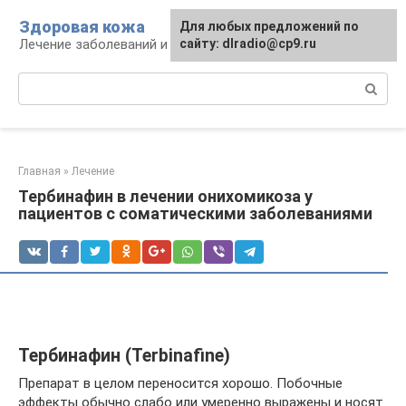
Перейти
Здоровая кожа
Для любых предложений по
к
Лечение заболеваний и уход за кожей
сайту: dlradio@cp9.ru
контенту
Поиск:
Главная
»
Лечение
Тербинафин в лечении онихомикоза у
пациентов с соматическими заболеваниями
Тербинафин (Terbinafine)
Препарат в целом переносится хорошо. Побочные
эффекты обычно слабо или умеренно выражены и носят