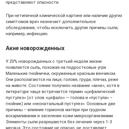
представляют опасности.
При нетипичной клинической картине или наличии других
симптомов врач назначает дополнительное
обследование, чтобы исключить другие причины сыпи,
например, инфекцию.
Акне новорожденных
У 20% новорожденных с третьей недели жизни
появляется сыпь, похожая на подростковые угри.
Маленькие гнойнички, окруженные красным венчиком.
Они располагаются на лице, голове, груди, плечах, реже
на животе. Состояние получило название «акне», хотя в
литературе чаще встречается термин «цефалический
пустулез» (от слов «цефало» — голова и «пустула» –
гнойник) или «неонатальный пустулез». Основные две
причины – влияние гормонов матери при грудном
вскармливании и заселение кожи микроорганизмами.
Элементы сыпи разрешаются без лечения через 1-3
месяца. Это состояние не опасно, не доставляет